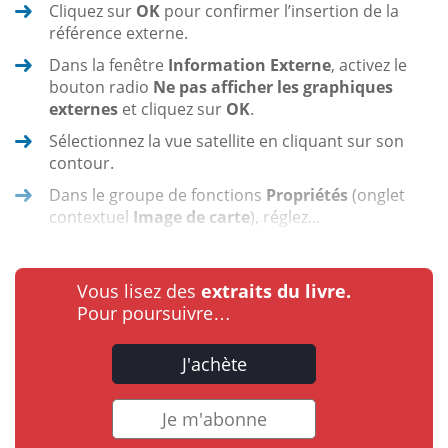
Cliquez sur
OK
pour confirmer l’insertion de la
référence externe.
Dans la fenêtre
Information Externe
, activez le
bouton radio
Ne pas afficher les graphiques
externes
et cliquez sur
OK
.
Sélectionnez la vue satellite en cliquant sur son
contour.
Dans le groupe de fonctions
Propriétés
(onglet
contextuel
Image de carte
), réglez...
Vous lisez des
extraits du livre.
Pour poursuivre…
J'achète
Je m'abonne