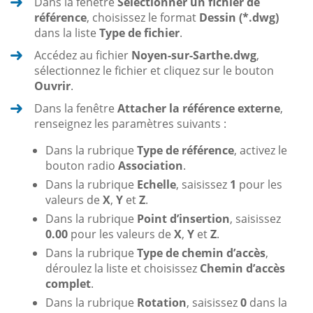
Dans la fenêtre
Sélectionner un fichier de
référence
, choisissez le format
Dessin (*.dwg)
dans la liste
Type de fichier
.
Accédez au fichier
Noyen-sur-Sarthe.dwg
,
sélectionnez le fichier et cliquez sur le bouton
Ouvrir
.
Dans la fenêtre
Attacher la référence externe
,
renseignez les paramètres suivants :
Dans la rubrique
Type de référence
, activez le
bouton radio
Association
.
Dans la rubrique
Echelle
, saisissez
1
pour les
valeurs de
X
,
Y
et
Z
.
Dans la rubrique
Point d’insertion
, saisissez
0.00
pour les valeurs de
X
,
Y
et
Z
.
Dans la rubrique
Type de chemin d’accès
,
déroulez la liste et choisissez
Chemin d’accès
complet
.
Dans la rubrique
Rotation
, saisissez
0
dans la