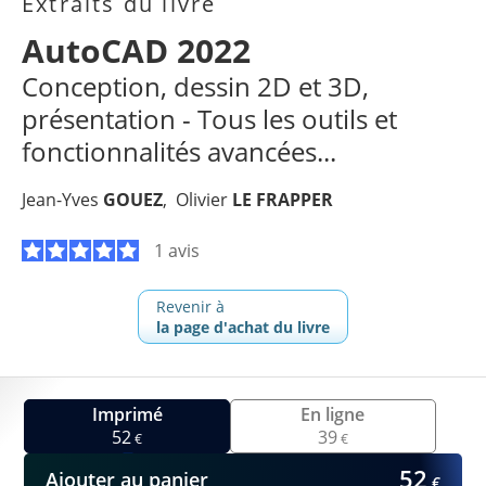
Extraits du livre
AutoCAD 2022
Conception, dessin 2D et 3D,
présentation - Tous les outils et
fonctionnalités avancées...
Jean-Yves
GOUEZ
Olivier
LE FRAPPER
1 avis
Revenir à
la page d'achat du livre
Imprimé
En ligne
52
39
€
€
52
Ajouter au panier
€