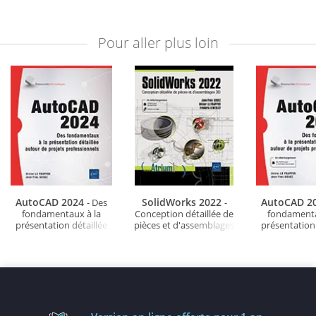
Pour aller plus loin
AutoCAD 2024
SolidWorks 2022
AutoCAD 2
- Des
-
fondamentaux à la
Conception détaillée de
fondamenta
présentation détaillée
pièces et d'assemblages
présentation 
autour de projets
3D
autour de 
professionnels
professio