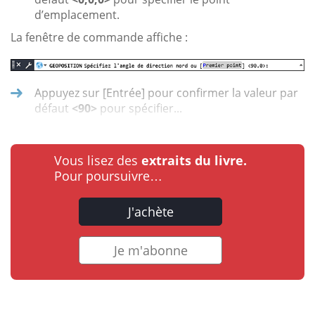
d’emplacement.
La fenêtre de commande affiche :
Appuyez sur [Entrée] pour confirmer la valeur par
défaut
<90>
pour spécifier...
Vous lisez des
extraits du livre.
Pour poursuivre…
J'achète
Je m'abonne