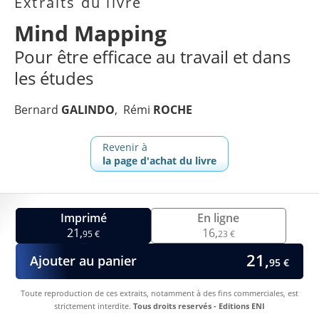
Extraits du livre
Mind Mapping
Pour être efficace au travail et dans
les études
Bernard
GALINDO
Rémi
ROCHE
Revenir à
la page d'achat du livre
Imprimé
En ligne
21,
16,
95 €
23 €
21,
Ajouter au panier
95 €
Toute reproduction de ces extraits, notamment à des fins commerciales, est
strictement interdite.
Tous droits reservés - Editions ENI