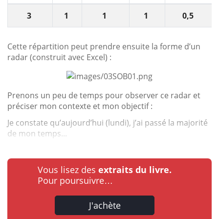
3
1
1
1
0,5
Cette répartition peut prendre ensuite la forme d’un
radar (construit avec Excel) :
Prenons un peu de temps pour observer ce radar et
préciser mon contexte et mon objectif :
Je constate qu’aujourd’hui (lundi), j’ai passé la majorité
de mon temps...
Vous lisez des
extraits du livre.
Pour poursuivre…
J'achète