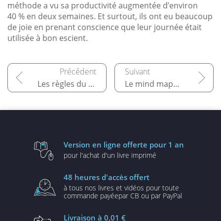
méthode a vu sa productivité augmentée d’environ
40 % en deux semaines. Et surtout, ils ont eu beaucoup
de joie en prenant conscience que leur journée était
utilisée à bon escient.
Les règles du jeu
Le mind mapping pour les étudiants
Version en ligne
offerte pour 1 an
pour l'achat d'un
livre imprimé
48 heures
d'accès offert
à tous nos livres et vidéos
pour toute
commande payée
par CB ou par PayPal
Livraison
à 0,01 €