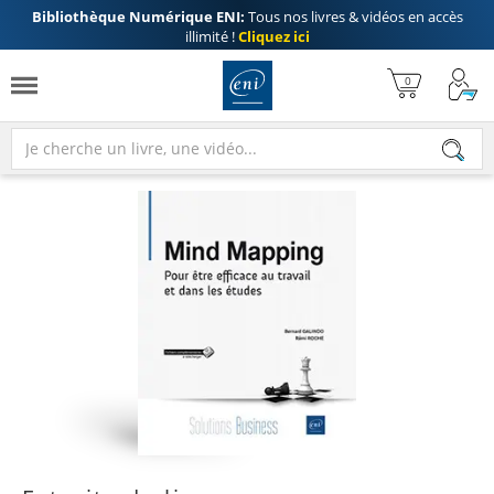
Bibliothèque Numérique ENI:
Tous nos livres & vidéos en accès
illimité !
Cliquez ici