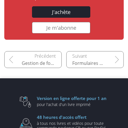
J'achète
Je m'abonne
Gestion de formulaires basiques
Formulaires HTML/JavaScript pour UiPath
Version en ligne
offerte pour 1 an
pour l'achat d'un
livre imprimé
48 heures
d'accès offert
à tous nos livres et vidéos
pour toute
commande payée
par CB ou par PayPal