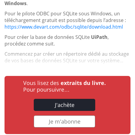
Windows
.
Pour le pilote ODBC pour SQLite sous Windows, un
téléchargement gratuit est possible depuis l’adresse :
https://www.devart.com/odbc/sqlite/download.html
Pour créer la base de données SQLite
UiPath
,
procédez comme suit.
Commencez par créer un répertoire dédié au stockage
de vos bases de données SQLite sur votre système...
Vous lisez des
extraits du livre.
Pour poursuivre…
J'achète
Je m'abonne