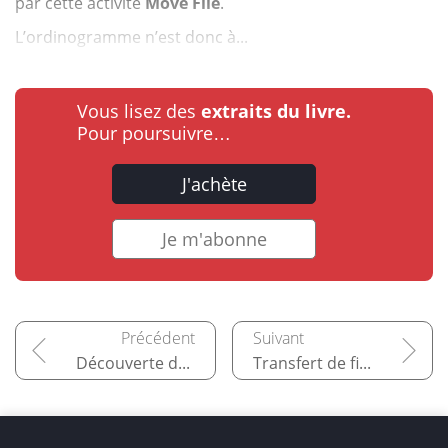
par cette activité
Move File
.
L’ordinogramme n’est donc à...
Vous lisez des
extraits du livre.
Pour poursuivre…
J'achète
Je m'abonne
Découverte des composants de base d’UiPath
Transfert de fichiers via FTP