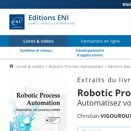
Bibl
Editions ENI
LIVRES | VIDÉOS | E-FORMATIONS
Livres & vidéos
Formations en ligne
Système et réseau
Développement
d'applications
Livres & vidéos
Robotic Process Automation
Gestion des 
Extraits du liv
Robotic Pr
Automatisez vo
Christian
VIGOUROU