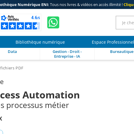
iothèque Numérique ENI:
Tous nos livres & vidéos en accès illimité !
Clique
Bibliothèque numérique
Espace Professionne
Data
Gestion - Droit -
Bureautique
Entreprise - IA
fichiers PDF
re
ocess Automation
s processus métier
X