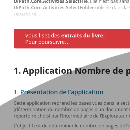
UiPath.Core.Activities.SelectFile
. Elle n’est pas sans
UiPath.Core.Activities.SelectFolder
utilisée dans la
répertoire...
Vous lisez des
extraits du livre.
Pour poursuivre…
Application Nombre de pa
1. Présentation de l’application
Cette application reprend les bases vues dans la secti
(détermination du nombre de pages d’un document PDF
répertoire choisi par l’intermédiaire de l’Explorateur d
L’objectif est de déterminer le nombre de pages de l’