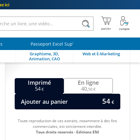
z ici
ls
Passeport Excel Sup’
Graphisme, 3D,
Web et E-Marketing
Animation, CAO
Imprimé
En ligne
54
40,
€
50 €
54
Ajouter au panier
€
Toute reproduction de ces extraits, notamment à des fins
commerciales, est strictement interdite.
Tous droits reservés - Editions ENI