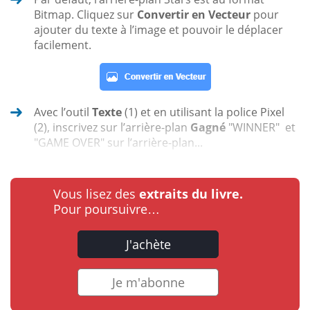
Bitmap. Cliquez sur
Convertir en Vecteur
pour
ajouter du texte à l’image et pouvoir le déplacer
facilement.
Avec l’outil
Texte
(1) et en utilisant la police Pixel
(2), inscrivez sur l’arrière-plan
Gagné
"WINNER" et
"GAME OVER" sur l’arrière-plan...
Vous lisez des
extraits du livre.
Pour poursuivre…
J'achète
Je m'abonne