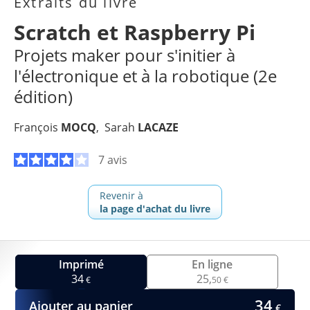
Extraits du livre
Scratch et Raspberry Pi
Projets maker pour s'initier à
l'électronique et à la robotique (2e
édition)
François
MOCQ
Sarah
LACAZE
7 avis
Revenir à
la page d'achat du livre
Imprimé
En ligne
34
25,
€
50 €
34
Ajouter au panier
€