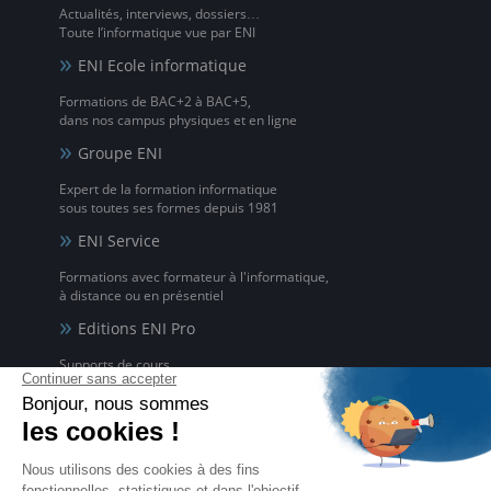
Actualités, interviews, dossiers…
Toute l’informatique vue par ENI
ENI Ecole informatique
Formations de BAC+2 à BAC+5,
dans nos campus physiques et en ligne
Groupe ENI
Expert de la formation informatique
sous toutes ses formes depuis 1981
ENI Service
Formations avec formateur à l'informatique,
à distance ou en présentiel
Editions ENI Pro
Supports de cours
pour les organismes de formation
ENI elearning
La solution de formation à l'informatique en ligne,
disponible en 5 langues