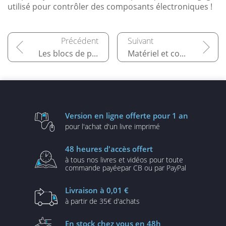
utilisé pour contrôler des composants électroniques !
Les blocs de programmation
Matériel et composants
Version en ligne
offerte pour 1 an
pour l'achat d'un
livre imprimé
48 heures
d'accès offert
à tous nos livres et vidéos
pour toute
commande payée
par CB ou par PayPal
Livraison
à 0,01 €
à partir de
35€ d'achats
En stock
chez vous en 48h