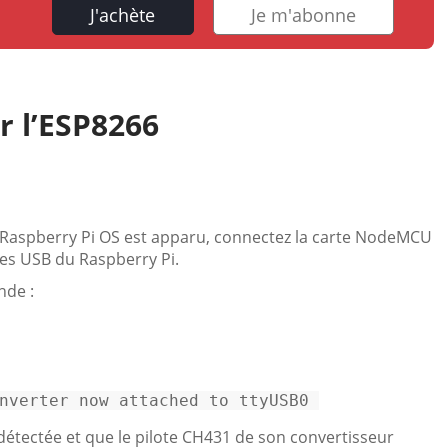
J'achète
Je m'abonne
r l’ESP8266
 Raspberry Pi OS est apparu, connectez la carte NodeMCU
es USB du Raspberry Pi.
nde :
nverter
now
attached
to
ttyUSB0
détectée et que le pilote CH431 de son convertisseur