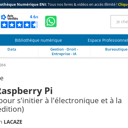
iothèque Numérique ENI:
Tous nos livres & vidéos en accès illimité !
Clique
Bibliothèque numérique
Espace Professionne
Data
Gestion - Droit -
Bureautique
Entreprise - IA
8266
re
Raspberry Pi
our s'initier à l'électronique et à la
dition)
ah
LACAZE