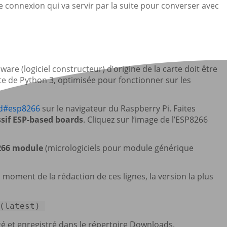
e connexion qui va servir par la suite pour converser avec
are (logiciel constructeur) d’origine de la carte doit être
e de Python 3, optimisée pour fonctionner sur les
ad#esp8266
sur le navigateur du Raspberry Pi. Faites
ssif ESP-based boards
. Cliquez sur l’image de l’ESP8266
266 module
(micrologiciels pour module générique
u moment de la rédaction de ces lignes, la version la plus
(latest) 
gé et enregistré dans le répertoire Downloads.