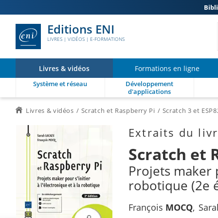
Bibl
Editions ENI
LIVRES | VIDÉOS | E-FORMATIONS
Livres & vidéos
Formations en ligne
Système et réseau
Développement
d'applications
Livres & vidéos
Scratch et Raspberry Pi
Scratch 3 et ESP
Extraits du liv
Scratch et 
Projets maker p
robotique (2e é
François
MOCQ
Sar