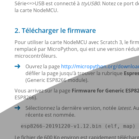
Série<=>USB est connecté à
ttyUSB0
. Notez ce port d
la carte NodeMCU.
2. Télécharger le firmware
Pour utiliser la carte NodeMCU avec Scratch 3, le firmw
remplacé par MicroPython, qui est une version réduit
microcontrôleurs.
Ouvrez la page
http://micropython.org/downlo
défiler la page jusqu’à trouver la rubrique
Espre
(Generic ESP8266 module).
Vous arrivez sur la page
Firmware for Generic ESP8
ESP8266).
Sélectionnez la dernière version, notée
latest
. A
récente est nommée.
esp8266-
20191220
-v1
.12
.
bin
 (elf, 
map
) 
Le fichier de 600 Ko environ est rapidement téléchar