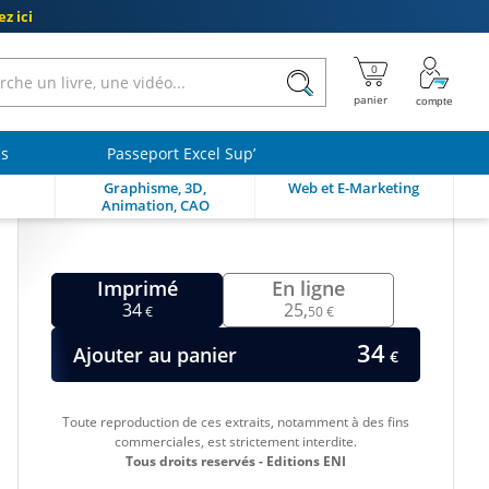
z ici
ls
Passeport Excel Sup’
Graphisme, 3D,
Web et E-Marketing
Animation, CAO
Imprimé
En ligne
34
25,
€
50 €
34
Ajouter au panier
€
Toute reproduction de ces extraits, notamment à des fins
commerciales, est strictement interdite.
Tous droits reservés - Editions ENI