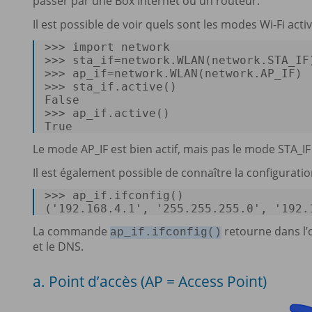
passer par une Box Internet ou un routeur.
Il est possible de voir quels sont les modes Wi-Fi act
>>>
import
 network 
>>>
sta_if=network.WLAN(network.STA_IF
>>>
ap_if=network.WLAN(network.AP_IF) 
>>>
sta_if.active() 
>>>
ap_if.active() 
True 
Le mode AP_IF est bien actif, mais pas le mode STA_IF (
Il est également possible de connaître la configuration
>>> 
ap_if.ifconfig() 

(
'192.168.4.1'
, 
'255.255.255.0'
, 
'192.
La commande
retourne dans l’o
ap_if.ifconfig()
et le DNS.
a. Point d’accès (AP = Access Point)