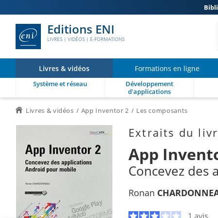
Bibl
Editions ENI
LIVRES | VIDÉOS | E-FORMATIONS
Livres & vidéos
Formations en ligne
Système et réseau
Développement
d'applications
Livres & vidéos
App Inventor 2
Les composants
Extraits du liv
App Invent
Concevez des a
Ronan
CHARDONNE
1 avis