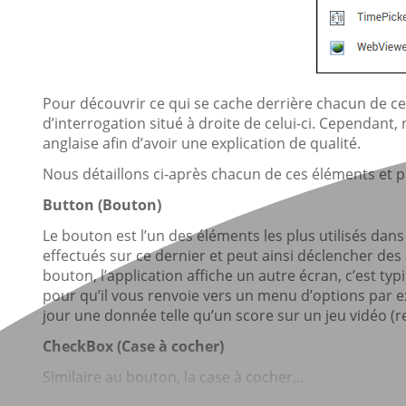
Pour découvrir ce qui se cache derrière chacun de ce
d’interrogation situé à droite de celui-ci. Cependant,
anglaise afin d’avoir une explication de qualité.
Nous détaillons ci-après chacun de ces éléments et pr
Button (Bouton)
Le bouton est l’un des éléments les plus utilisés dans l
effectués sur ce dernier et peut ainsi déclencher des 
bouton, l’application affiche un autre écran, c’est ty
pour qu’il vous renvoie vers un menu d’options par e
jour une donnée telle qu’un score sur un jeu vidéo (
CheckBox (Case à cocher)
Similaire au bouton, la case à cocher...