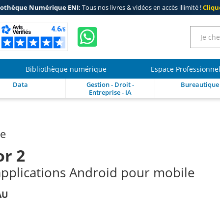
iothèque Numérique ENI:
Tous nos livres & vidéos en accès illimité !
Clique
Bibliothèque numérique
Espace Professionne
Data
Gestion - Droit -
Bureautique
Entreprise - IA
re
or 2
pplications Android pour mobile
AU