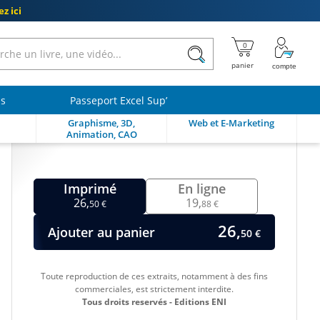
z ici
ls
Passeport Excel Sup’
Graphisme, 3D,
Web et E-Marketing
Animation, CAO
Imprimé
En ligne
26,
19,
50 €
88 €
26,
Ajouter au panier
50 €
Toute reproduction de ces extraits, notamment à des fins
commerciales, est strictement interdite.
Tous droits reservés - Editions ENI