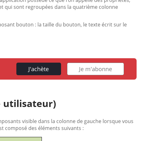
pplication possède ce que l’on appelle des propriétés,
s et qui sont regroupées dans la quatrième colonne
nt bouton : la taille du bouton, le texte écrit sur le
J'achète
Je m'abonne
 utilisateur)
omposants visible dans la colonne de gauche lorsque vous
 est composé des éléments suivants :