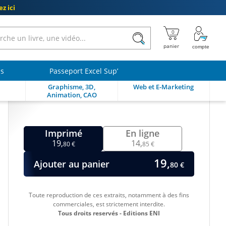
z ici
ls
Passeport Excel Sup’
Graphisme, 3D,
Web et E-Marketing
Animation, CAO
Imprimé
En ligne
19,
14,
80 €
85 €
19,
Ajouter au panier
80 €
Toute reproduction de ces extraits, notamment à des fins
commerciales, est strictement interdite.
Tous droits reservés - Editions ENI