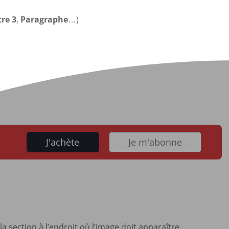
tre 3
,
Paragraphe
…)
J'achète
Je m'abonne
a section à l’endroit où l’image doit apparaître.