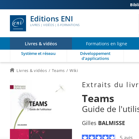
Bibl
Editions ENI
LIVRES | VIDÉOS | E-FORMATIONS
Livres & vidéos
Formations en ligne
Système et réseau
Développement
d'applications
Livres & vidéos
Teams
Wiki
Extraits du liv
Teams
Guide de l'util
Gilles
BALMISSE
5 avis