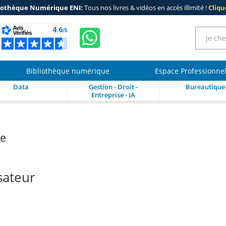
iothèque Numérique ENI:
Tous nos livres & vidéos en accès illimité !
Clique
Bibliothèque numérique
Espace Professionne
Data
Gestion - Droit -
Bureautique
Entreprise - IA
re
isateur