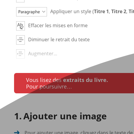
Appliquer un style (
Titre 1
,
Titre 2
,
Ti
Effacer les mises en forme
Diminuer le retrait du texte
Augmenter...
Vous lisez des
extraits du livre.
Pour poursuivre…
Ajouter une image
Pour ajouter une image, cliquez dans le texte de l