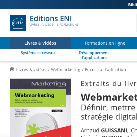
Bibl
Editions ENI
LIVRES | VIDÉOS | E-FORMATIONS
Livres & vidéos
Formations en ligne
Système et réseau
Développement
d'applications
Livres & vidéos
Webmarketing
Focus sur l’affiliation
Extraits du liv
Webmarket
Définir, mettre
stratégie digita
Arnaud
GUISSANI
Ch