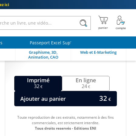
z ici
ls
Passeport Excel Sup’
Graphisme, 3D,
Web et E-Marketing
Animation, CAO
Imprimé
En ligne
32
24
€
€
32
Ajouter au panier
€
Toute reproduction de ces extraits, notamment à des fins
commerciales, est strictement interdite.
Tous droits reservés - Editions ENI