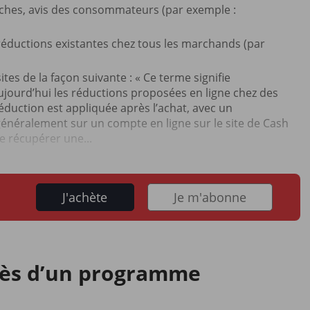
herches, avis des consommateurs (par exemple :
es réductions existantes chez tous les marchands (par
sites de la façon suivante : « Ce terme signifie
aujourd’hui les réductions proposées en ligne chez des
réduction est appliquée après l’achat, avec un
éralement sur un compte en ligne sur le site de Cash
de récupérer une...
J'achète
Je m'abonne
ccès d’un programme