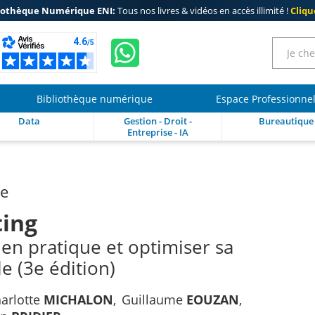
iothèque Numérique ENI:
Tous nos livres & vidéos en accès illimité !
Clique
Bibliothèque numérique
Espace Professionne
Data
Gestion - Droit -
Bureautique
Entreprise - IA
re
ing
 en pratique et optimiser sa
le (3e édition)
arlotte
MICHALON
Guillaume
EOUZAN