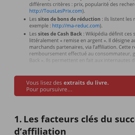
différents critères : prix, popularité des rec
http://TousLesPrix.com
).
Les
sites de bons de réduction
: ils listent l
exemple :
http://ma-reduc.com
).
Les
sites de Cash Back
: Wikipédia définit ces 
littéralement « remise en argent ». Il désigne 
marchands partenaires, via l’affiliation. Cette 
remboursement effectué au consommateur, gén
Back ». Ils permettent en fait aux internautes 
Vous lisez des
extraits du livre.
Pour poursuivre…
Les facteurs clés du su
d’affiliation