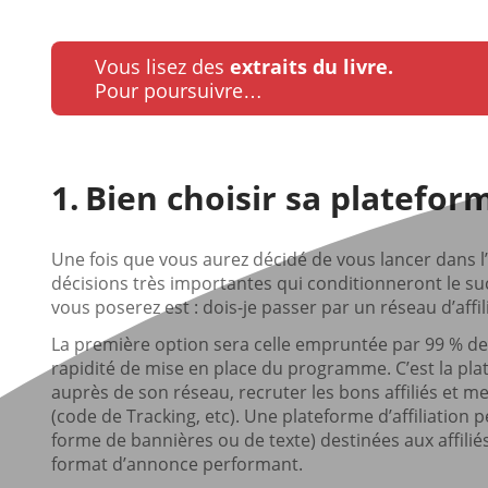
Vous lisez des
extraits du livre.
Pour poursuivre…
Bien choisir sa plateform
Une fois que vous aurez décidé de vous lancer dans l
décisions très importantes qui conditionneront le s
vous poserez est : dois-je passer par un réseau d’a
La première option sera celle empruntée par 99 % de
rapidité de mise en place du programme. C’est la plate
auprès de son réseau, recruter les bons affiliés et 
(code de Tracking, etc). Une plateforme d’affiliation
forme de bannières ou de texte) destinées aux affiliés
format d’annonce performant.