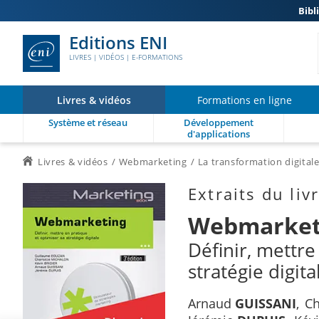
Bibl
Editions ENI
LIVRES | VIDÉOS | E-FORMATIONS
Livres & vidéos
Formations en ligne
Système et réseau
Développement
d'applications
Livres & vidéos
Webmarketing
La transformation digital
Extraits du liv
Webmarket
Définir, mettre
stratégie digita
Arnaud
GUISSANI
Ch