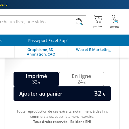
z ici
ls
Passeport Excel Sup’
Graphisme, 3D,
Web et E-Marketing
Animation, CAO
Imprimé
En ligne
32
24
€
€
32
Ajouter au panier
€
Toute reproduction de ces extraits, notamment à des fins
commerciales, est strictement interdite.
Tous droits reservés - Editions ENI