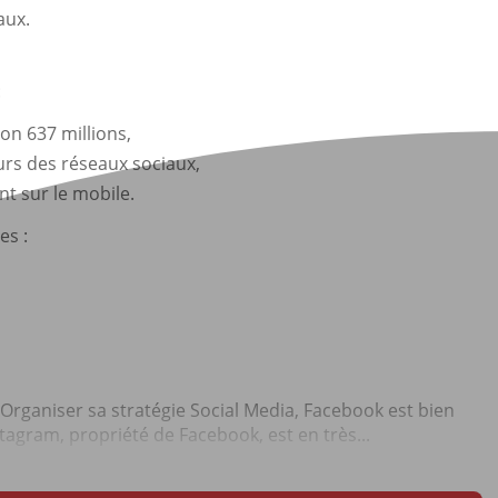
aux.
:
ron 637 millions,
eurs des réseaux sociaux,
nt sur le mobile.
es :
 Organiser sa stratégie Social Media, Facebook est bien
tagram, propriété de Facebook, est en très...