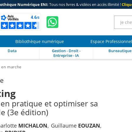
iothèque Numérique ENI:
Tous nos livres & vidéos en accès illimité !
Clique
Bibliothèque numérique
Espace Professionne
Data
Gestion - Droit -
Bureautique
Entreprise - IA
e en marche
re
ing
 en pratique et optimiser sa
le (3e édition)
arlotte
MICHALON
Guillaume
EOUZAN