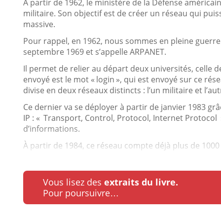
À partir de 1962, le ministère de la Défense améric
militaire. Son objectif est de créer un réseau qui pu
massive.
Pour rappel, en 1962, nous sommes en pleine guerre f
septembre 1969 et s’appelle ARPANET.
Il permet de relier au départ deux universités, celle 
envoyé est le mot « login », qui est envoyé sur ce ré
divise en deux réseaux distincts : l’un militaire et l’autr
Ce dernier va se déployer à partir de janvier 1983 grâc
IP : « Transport, Control, Protocol, Internet Protocol 
d’informations.
À partir de 1984, ce réseau compte déjà plus de 1000 
Vous lisez des
extraits du livre.
Pour poursuivre…