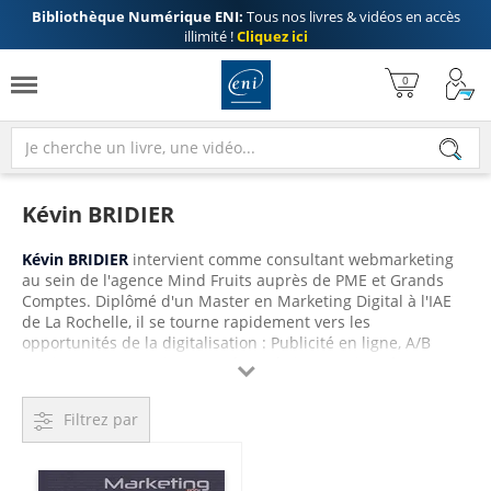
Bibliothèque Numérique ENI:
Tous nos livres & vidéos en accès
illimité !
Cliquez ici
Kévin BRIDIER
Kévin BRIDIER
intervient comme consultant webmarketing
au sein de l'agence Mind Fruits auprès de PME et Grands
Comptes. Diplômé d'un Master en Marketing Digital à l'IAE
de La Rochelle, il se tourne rapidement vers les
opportunités de la digitalisation : Publicité en ligne, A/B
Testing, User Experience, Web Analytics. Passionné par son

métier et Google Partner, il enseigne également le marketing
digital à l'IAE d'Aix-en-Provence pour former les étudiants à
Filtrez par
la publicité de demain.