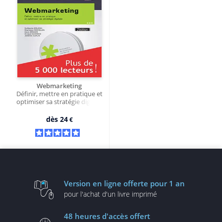
Webmarketing
Définir, mettre en pratique et
optimiser sa stratégie digitale
(3e édition)
dès
24
€
Version en ligne
offerte pour 1 an
pour l'achat d'un
livre imprimé
48 heures
d'accès offert