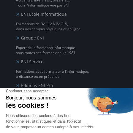
Actualités, interviews, dossiers…
Toute l’informatique vue par ENI
ENI Ecole informatique
Formations de BAC+2 à BAC+5,
dans nos campus physiques et en ligne
Groupe ENI
Expert de la formation informatique
sous toutes ses formes depuis 1981
ENI Service
Formations avec formateur à l'informatique,
à distance ou en présentiel
Editions ENI Pro
Supports de cours
pour les organismes de formation
ENI elearning
La solution de formation à l'informatique en ligne,
disponible en 5 langues
Certifications ENI