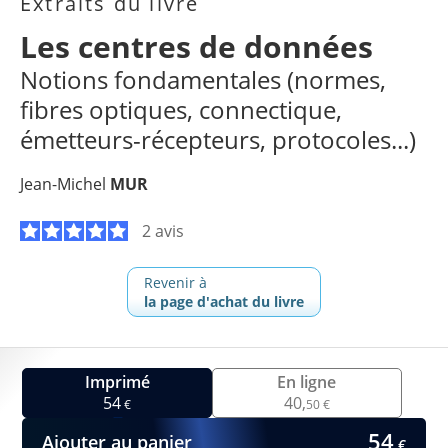
Extraits du livre
Les centres de données
Notions fondamentales (normes,
fibres optiques, connectique,
émetteurs-récepteurs, protocoles...)
Jean-Michel
MUR
2 avis
Revenir à
la page d'achat du livre
Imprimé
En ligne
54
40,
€
50 €
54
Ajouter au panier
€