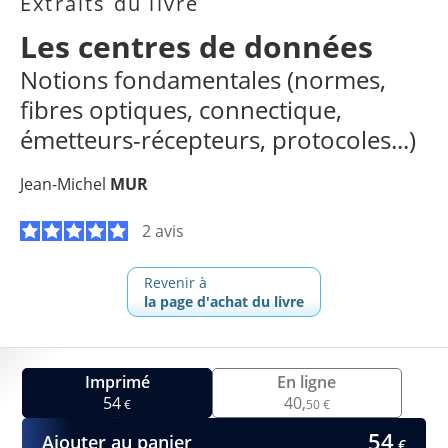
Extraits du livre
Les centres de données
Notions fondamentales (normes,
fibres optiques, connectique,
émetteurs-récepteurs, protocoles...)
Jean-Michel
MUR
2 avis
Revenir à
la page d'achat du livre
Imprimé
En ligne
54
40,
€
50 €
54
Ajouter au panier
€