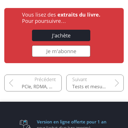
Vous lisez des
extraits du livre.
Pour poursuivre…
J'achète
Je m'abonne
PCIe, RDMA, NVMe et autres...
Tests et mesures dans les centres de données
Version en ligne
offerte pour 1 an
pour l'achat d'un
livre imprimé