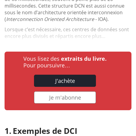
millisecondes. Cette structure DCN est aussi connue
sous le nom d’architecture orientée interconnexion
(
Interconnection Oriented Architecture
- IOA).
Lorsque c’est nécessaire, ces centres de données sont
encore plus divisés et répartis encore plus...
Vous lisez des
extraits du livre.
Pour poursuivre…
J'achète
Je m'abonne
Exemples de DCI