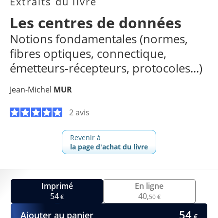
Extraits du livre
Les centres de données
Notions fondamentales (normes,
fibres optiques, connectique,
émetteurs-récepteurs, protocoles...)
Jean-Michel
MUR
2 avis
Revenir à
la page d'achat du livre
Imprimé
En ligne
54
40,
€
50 €
54
Ajouter au panier
€