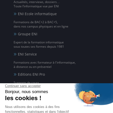
Actualités, interviews, dossiers…
Toute l’informatique vue par ENI
ENI Ecole informatique
Formations de BAC+2 à BAC+5,
dans nos campus physiques et en ligne
Groupe ENI
Expert de la formation informatique
sous toutes ses formes depuis 1981
ENI Service
Formations avec formateur à l'informatique,
à distance ou en présentiel
Editions ENI Pro
Supports de cours
pour les organismes de formation
ENI elearning
La solution de formation à l'informatique en ligne,
disponible en 5 langues