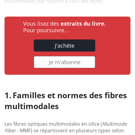
multimodales par rapport à celui des fibres...
Vous lisez des
extraits du livre.
Pour poursuivre…
J'achète
Je m'abonne
Familles et normes des fibres
multimodales
Les fibres optiques multimodales en silice (
Multimode
Fiber
- MMF) se répartissent en plusieurs types selon