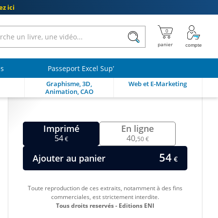
z ici
ls
Passeport Excel Sup’
Graphisme, 3D,
Web et E-Marketing
Animation, CAO
Imprimé
En ligne
54
40,
€
50 €
54
Ajouter au panier
€
Toute reproduction de ces extraits, notamment à des fins
commerciales, est strictement interdite.
Tous droits reservés - Editions ENI