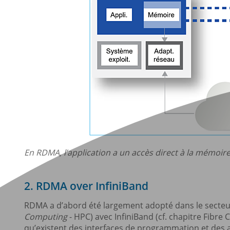
En RDMA, l’application a un accès direct à la mémoire
2. RDMA over InfiniBand
RDMA a d’abord été largement adopté dans le secteu
Computing
- HPC) avec InfiniBand (cf. chapitre Fibre C
qu’existent des interfaces de programmation et des