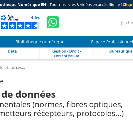
iothèque Numérique ENI:
Tous nos livres & vidéos en accès illimité !
Clique
Bibliothèque numérique
Espace Professionne
Data
Gestion - Droit -
Bureautique
Entreprise - IA
 et autres...
re
s de données
entales (normes, fibres optiques,
etteurs-récepteurs, protocoles...)