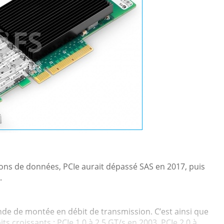
ions de données, PCIe aurait dépassé SAS en 2017, puis
.
ande de montée en débit de transmission. C’est ainsi que
s croissants : PCIe 1.0 à 2,5 GT/s en 2003, PCIe 2.0 à...