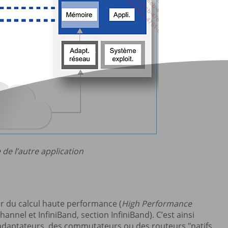
 de l’autre application
r du calcul haute performance (
High Performance
hannel et InfiniBand, section InfiniBand). C’est ainsi
 adaptateurs, des commutateurs ou des routeurs "natifs