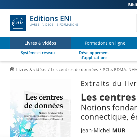
Bibl
Editions ENI
LIVRES | VIDÉOS | E-FORMATIONS
Livres & vidéos
Formations en ligne
Système et réseau
Développement
d'applications
Livres & vidéos
Les centres de données
PCIe, RDMA, NVMe
Extraits du liv
Les centre
Notions fondam
connectique, ém
Jean-Michel
MUR