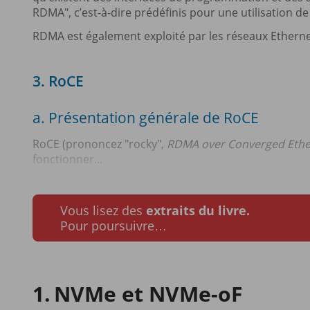
RDMA", c’est-à-dire prédéfinis pour une utilisation d
RDMA est également exploité par les réseaux Etherne
3. RoCE
a. Présentation générale de RoCE
RoCE (prononcez "rocky",
RDMA over Converged Ethe
fonctionner...
Vous lisez des
extraits du livre.
Pour poursuivre…
NVMe et NVMe-oF