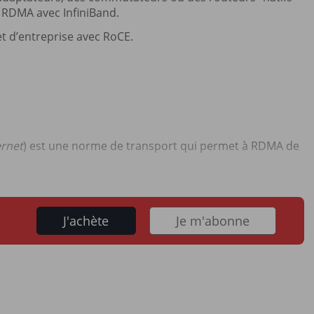
e RDMA avec InfiniBand.
t d’entreprise avec RoCE.
rnet
) est une norme de transport qui permet à RDMA de
J'achète
Je m'abonne