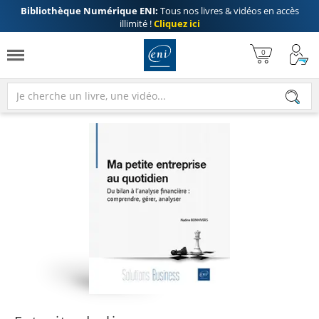
Bibliothèque Numérique ENI:
Tous nos livres & vidéos en accès
illimité !
Cliquez ici