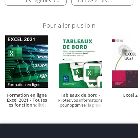
Les régimes d’imposition
La TVA et les échanges commerciaux
Pour aller plus loin
Formation en ligne
Tableaux de bord
Excel 
-
Excel 2021 - Toutes
Pilotez vos informations
les fonctionnalités
pour optimiser la prise
d'Excel à votre portée
de décision avec Excel
- + le livre numérique
(versions Microsoft
Excel 2021 OFFERT -
365...)
Valable 1 an, en illimité