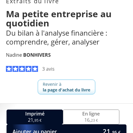
Extraits du livre
Ma petite entreprise au
quotidien
Du bilan à l'analyse financière :
comprendre, gérer, analyser
Nadine
BONHIVERS
3 avis
Revenir à
la page d'achat du livre
Imprimé
En ligne
21,
16,
95 €
23 €
21,
Ajouter au panier
95 €