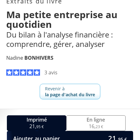
Extraits du livre
Ma petite entreprise au
quotidien
Du bilan à l'analyse financière :
comprendre, gérer, analyser
Nadine
BONHIVERS
3 avis
Revenir à
la page d'achat du livre
Imprimé
En ligne
21,
16,
95 €
23 €
21,
Ajouter au panier
95 €