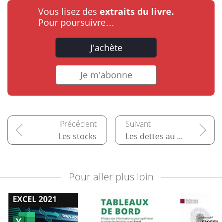
Vous lisez des
extraits du livre.
Pour poursuivre…
J'achète
Je m'abonne
Les stocks
Les dettes au bilan
Pour aller plus loin