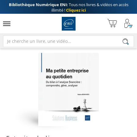
Bibliothèque Numérique ENI:
Tous nos livres & vidéos en accès
illimité !
Cliquez ici