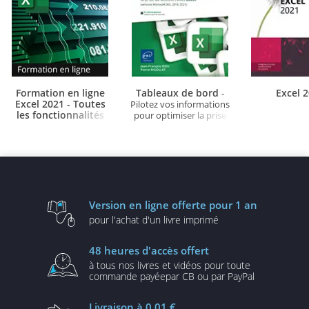
Formation en ligne
Tableaux de bord
Excel 
-
Excel 2021 - Toutes
Pilotez vos informations
les fonctionnalités
pour optimiser la prise
d'Excel à votre portée
de décision avec Excel
- + le livre numérique
(versions Microsoft
Excel 2021 OFFERT -
365...)
Valable 1 an, en illimité
Version en ligne
offerte pour 1 an
pour l'achat d'un
livre imprimé
48 heures
d'accès offert
à tous nos livres et vidéos
pour toute
commande payée
par CB ou par PayPal
Livraison
à 0,01 €