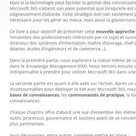
Mais si la technologie peut faciliter la gestion des connaiss
Microsoft 365 n’atteint son plein potentiel que lorsqu’elle es
soigneusement élaborée. Cette stratégie doit non seulement 
nécessaire pour les gérer au mieux, mais aussi la gouvernanc
Ce livre a pour objectif de présenter cette
nouvelle approche d
l’ensemble des professionnels intéressés par ce sujet et susc
directeur des systèmes d’information, maître d’ouvrage, chef de
(Master, écoles d’ingénieurs et de commerce...).
Dans la première partie, nous explorons la notion même de c
dans le
Knowledge Management
(KM). Nous verrons ensuite q
indispensable à prendre pour utiliser Microsoft 365 dans u
La seconde partie est quant à elle axée sur l’action. Après u
incontournables pour déployer le KM avec Microsoft 365, nous
bases de connais­sances
, les
communautés de pratique
, la l
connaissances.
Chaque chapitre offre d’abord une vue d’ensemble des élément
outils, processus, gouvernance et soutien) avant de se concent
plus pertinentes.
Vous découvrirez, entre autres, comment mettre en place :