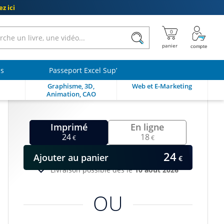
z ici
ls
Passeport Excel Sup’
Graphisme, 3D,
Web et E-Marketing
Animation, CAO
Imprimé
En ligne
24
18
€
€
24
Ajouter
au panier
€
Livraison possible dès le
10 août 2026
OU