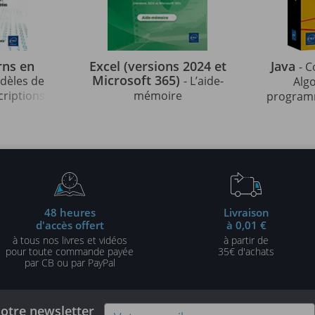
rns en
Excel (versions 2024 et
Java
- C
Microsoft 365)
odèles de
- L’aide-
Alg
criptions
mémoire
programm
strées en
indispens
édition)
48 heures
Livraison
d'accès offert
à 0,01 €
à tous nos livres et vidéos
à partir de
pour toute commande payée
35€ d'achats
par CB ou par PayPal
notre newsletter