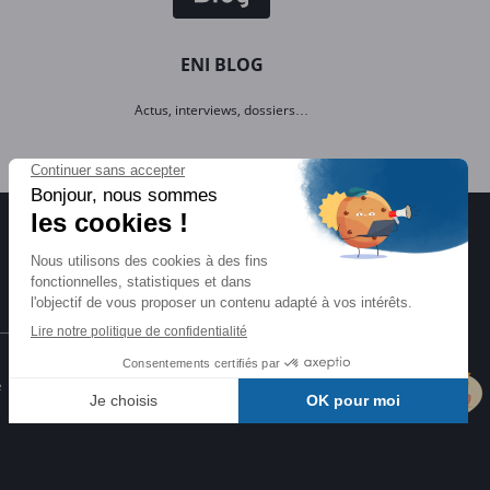
ENI BLOG
Actus, interviews, dossiers…
Certifications ENI
e
Certifications à l'informatique
éligibles CPF et reconnues par l'État