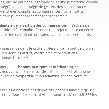
ances, elle ne peut pas la remplacer, et une plateforme comme
t intégrée à une stratégie de gestion des connaissances
prendre en compte les connaissances, l’organisation
e pour piloter et accompagner l’ensemble.
igitale de la ges­tion des connaissances
. Il s’adresse à
eptibles d’être impliqués dans un projet de mise en oeuvre :
 projet, consultant, utilisateur... ainsi qu’aux étudiants
onnaissance dans le cadre professionnel, avant de plonger
uels sont les atouts, contraintes et précautions
ne démarche de KM.
n aperçu des
bonnes pratiques et méthodologies
 nous concentrerons sur des dispositifs KM tels que les
ocalisation d’
expertise
et la
recherche
et découverte de
s clés associés à ces dispositifs (connaissances requises,
rer sur leur déploiement via les solutions Microsoft 365 les