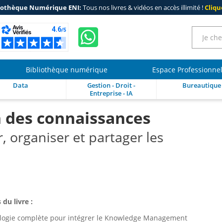
iothèque Numérique ENI:
Tous nos livres & vidéos en accès illimité !
Clique
Bibliothèque numérique
Espace Professionne
Data
Gestion - Droit -
Bureautique
Entreprise - IA
on des connaissances
r, organiser et partager les
 du livre :
ogie complète pour intégrer le Knowledge Management