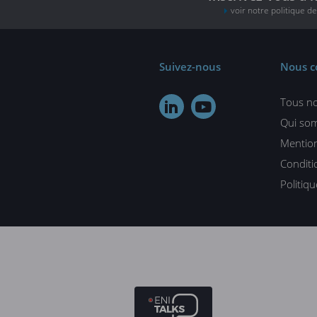
voir notre politique d
Suivez-nous
Nous c
Tous no


Qui so
Mention
Conditi
Politiq