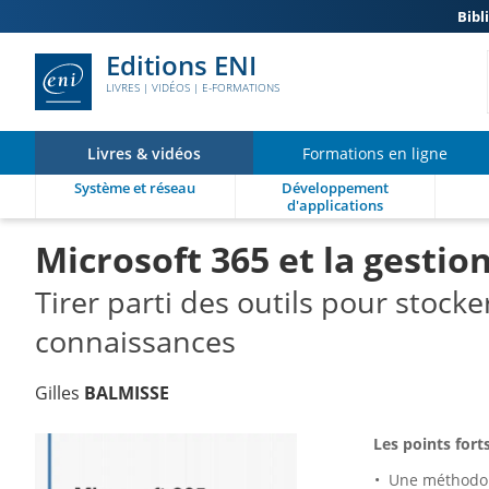
Bibl
Editions ENI
LIVRES | VIDÉOS | E-FORMATIONS
Livres & vidéos
Formations en ligne
Système et réseau
Développement
d'applications
Microsoft 365 et la gesti
Tirer parti des outils pour stocke
connaissances
Gilles
BALMISSE
Les points forts
Une méthodol