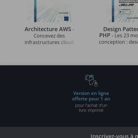
Architecture AWS
Design Patte
-
PHP
- Les 23 m
Concevez des
conception : des
infrastructures cloud
et solutions illu
robustes, sécurisées et
UML2 et PHP (3e 
évolutives
Version en ligne
offerte pour 1 an
pour l'achat d'un
livre imprimé
Inscrivez-vous à 