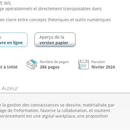
t 365,
ge opérationnels et directement transposables dans
ion claire entre concepts théoriques et outils numériques
s
Aperçu de la
ivre en ligne
version papier
Nombre de pages
Parution
 à Initié
286 pages
février 2024
Auteur
e la gestion des connaissances se dessine, matérialisée par
ge de l’information, favorise la collaboration, et soutient
environnement est une
digital workplace
, une proposition