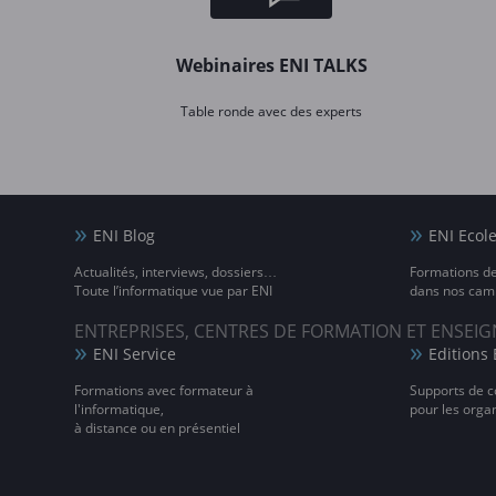
Webinaires ENI TALKS
Table ronde avec des experts
ENI Blog
ENI Ecol
Actualités, interviews, dossiers…
Formations d
Toute l’informatique vue par ENI
dans nos camp
ENTREPRISES, CENTRES DE FORMATION ET ENSE
ENI Service
Editions 
Formations avec formateur à
Supports de c
l'informatique,
pour les orga
à distance ou en présentiel