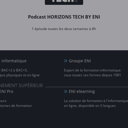
Podcast HORIZONS TECH BY ENI
1 épisode toutes les deux semaines à 8h
e informatique
Groupe ENI
e BAC+2 à BAC+5,
Expert de la formation informatique
us physiques et en ligne
sous toutes ses formes depuis 1981
IGNEMENT SUPÉRIEUR
ENI Pro
ENI elearning
ours
La solution de formation à l'informatiqu
nismes de formation
en ligne, disponible en 5 langues