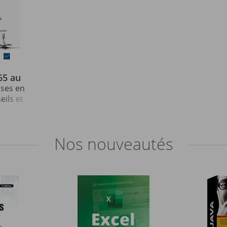
65 au
ises en
eils et
ues (2e
Nos
nouveautés