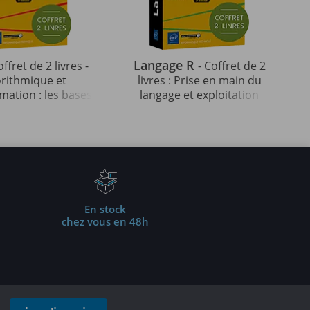
Langage R
offret de 2 livres -
- Coffret de 2
orithmique et
livres : Prise en main du
ation : les bases
langage et exploitation
ables (4e édition)
des données (3e édition)
En stock
chez vous en 48h