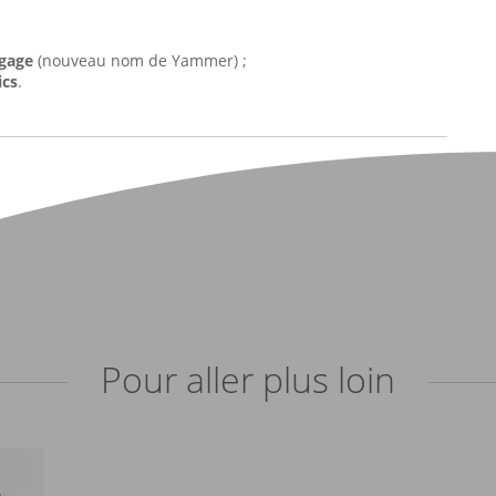
ngage
(nouveau nom de Yammer) ;
ics
.
Pour aller plus loin