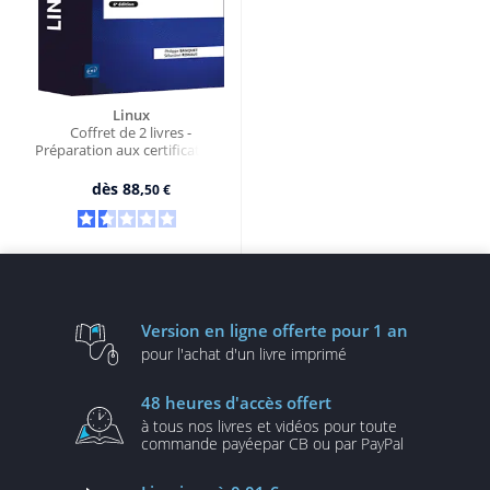
Linux
Coffret de 2 livres -
Préparation aux certifications
LPIC-1 et LPIC-2 (6e édition)
dès
88,
50 €
Version en ligne
offerte pour 1 an
pour l'achat d'un
livre imprimé
48 heures
d'accès offert
à tous nos livres et vidéos
pour toute
commande payée
par CB ou par PayPal