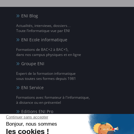
ENI Blog
Actualités, interviews, dossiers…
Toute l’informatique vue par ENI
ENI Ecole informatique
Formations de BAC+2 à BAC+5,
dans nos campus physiques et en ligne
Groupe ENI
Expert de la formation informatique
sous toutes ses formes depuis 1981
ENI Service
Formations avec formateur à l'informatique,
à distance ou en présentiel
Editions ENI Pro
Supports de cours
pour les organismes de formation