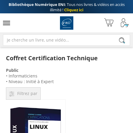
Bibliothèque Numérique ENI:
Tous nos livres & vidéos en accès
illimité !
Cliquez ici
Coffret Certification Technique
Public
• Informaticiens
• Niveau : Initié à Expert
Filtrez par