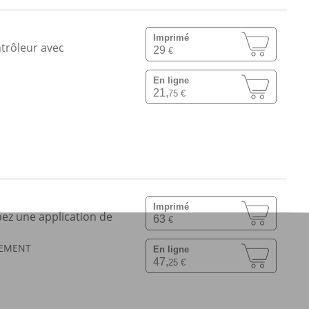
Imprimé
trôleur avec
29
€
En ligne
21,
75 €
Imprimé
ppez une application de
63
€
LEMENT
En ligne
47,
25 €