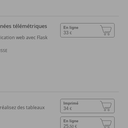
nnées télémétriques
En ligne
33
€
ication web avec Flask
ISSE
Imprimé
réalisez des tableaux
34
€
En ligne
25,
50 €