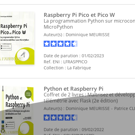
Raspberry Pi Pico et Pico W
La programmation Python sur microcon
MicroPython
Auteur(s) :
Dominique MEURISSE
Date de parution : 01/02/2023
Ref. ENI : LFRASPPICO
Collection :
La Fabrique
Python et Raspberry Pi
Coffret de 2 livres : Maîtrisez et dévelo
télémétrie avec Flask (2e édition)
Auteur(s) :
Dominique MEURISSE
Patrice C
Date de parution : 09/02/2022