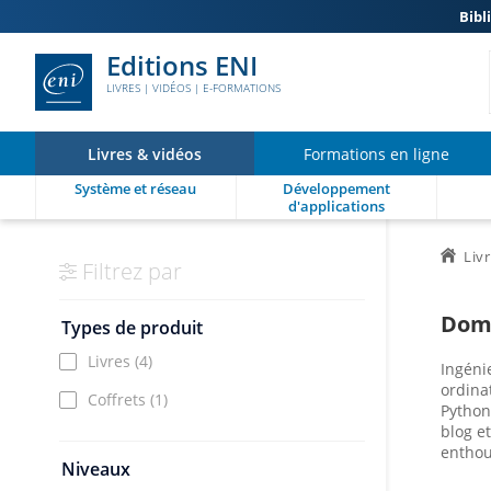
Bibl
Editions ENI
LIVRES | VIDÉOS | E-FORMATIONS
Livres & vidéos
Formations en ligne
Système et réseau
Développement
d'applications
Liv
Filtrez par
Dom
Types de produit
Livres
(4)
Ingéni
ordina
Coffrets
(1)
Python
blog e
enthou
Niveaux