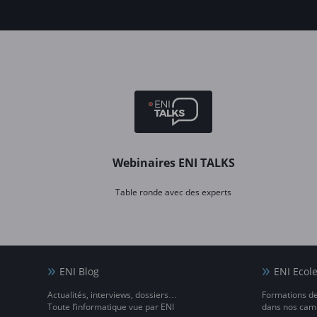
Webinaires ENI TALKS
Table ronde avec des experts
ENI Blog
ENI Ecol
Actualités, interviews, dossiers…
Formations d
Toute l’informatique vue par ENI
dans nos camp