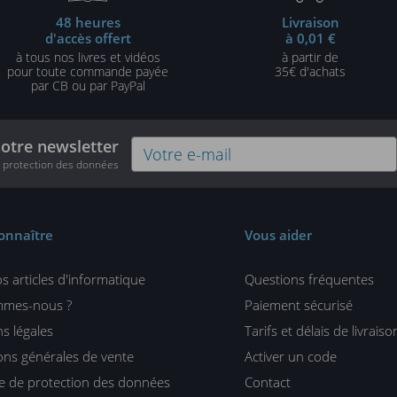
48 heures
Livraison
d'accès offert
à 0,01 €
à tous nos livres et vidéos
à partir de
pour toute commande payée
35€ d'achats
par CB ou par PayPal
notre newsletter
e protection des données
onnaître
Vous aider
s articles d'informatique
Questions fréquentes
mmes-nous ?
Paiement sécurisé
s légales
Tarifs et délais de livraiso
ons générales de vente
Activer un code
ue de protection des données
Contact