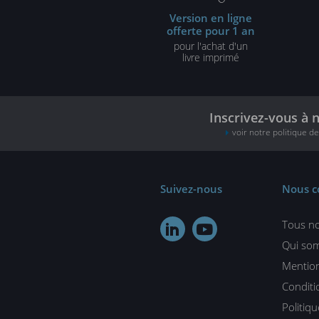
Version en ligne
offerte pour 1 an
pour l'achat d'un
livre imprimé
Inscrivez-vous à 
voir notre politique d
Suivez-nous
Nous c
Tous no


Qui so
Mention
Conditi
Politiq