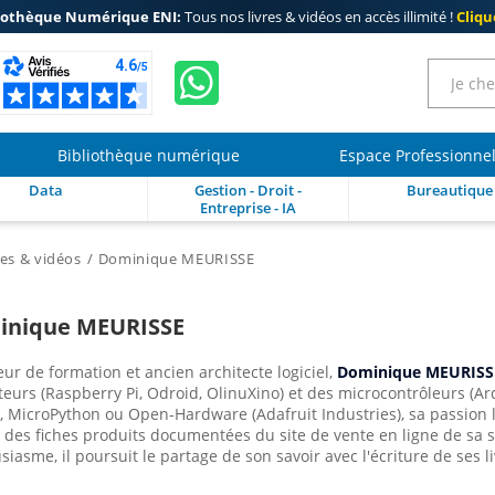
iothèque Numérique ENI:
Tous nos livres & vidéos en accès illimité !
Clique
Bibliothèque numérique
Espace Professionne
Data
Gestion - Droit -
Bureautique
Entreprise - IA
res & vidéos
Dominique MEURISSE
inique MEURISSE
eur de formation et ancien architecte logiciel,
Dominique MEURISS
teurs (Raspberry Pi, Odroid, OlinuXino) et des microcontrôleurs (Ar
, MicroPython ou Open-Hardware (Adafruit Industries), sa passion l
t des fiches produits documentées du site de vente en ligne de sa 
siasme, il poursuit le partage de son savoir avec l'écriture de ses 