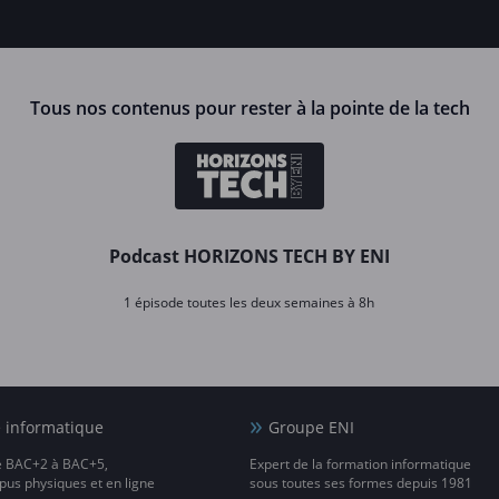
Tous nos contenus pour rester à la pointe de la tech
Podcast HORIZONS TECH BY ENI
1 épisode toutes les deux semaines à 8h
e informatique
Groupe ENI
e BAC+2 à BAC+5,
Expert de la formation informatique
us physiques et en ligne
sous toutes ses formes depuis 1981