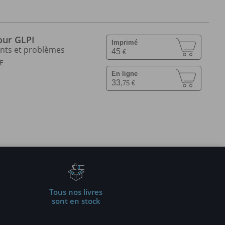
 solutions intégrées pour la gestion responsable des
e approche de développement durable appliqué.
our GLPI
Imprimé
ents et problèmes
45
€
E
En ligne
33,
75 €
Tous nos livres
sont en stock