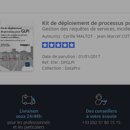
inet conseil
SYNAIRGIS
offre, au Québec (Canada) et en France, des
tructures informatiques, technologiques et de bâtiment, dans un
Kit de déploiement de processus p
Gestion des requêtes de services, incid
Auteur(s) :
Cyrille MALTOT
Jean-Marcel COT
Date de parution : 01/01/2017
Ref. ENI : DPGLPI
Collection :
DataPro
Livraison
Des conseillers
sous 24/48h
à votre écoute
pour les professionnels
+33 (0)2 51 80 15 15
et les particuliers