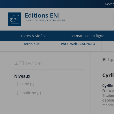
Deven
Editions ENI
LIVRES | VIDÉOS | E-FORMATIONS
Livres & vidéos
Formations en ligne
Technique
PAO - Web - CAO/DAO
Esp
Filtrez par
Cyri
Niveaux
Initié
(1)
Cyril
France
Confirmé
(1)
Titulai
déploi
marché
dévelo