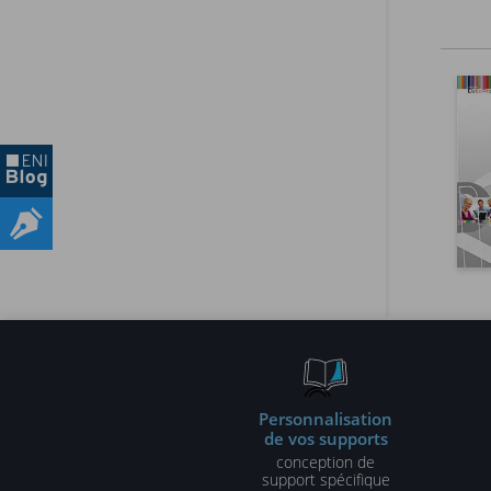
Le cab
infras
Personnalisation
de vos supports
conception de
support spécifique