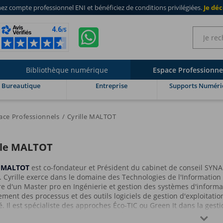
ez compte professionnel ENI
et bénéficiez de
conditions privilégiées
.
Je dé
Bibliothèque numérique
Espace Professionne
Bureautique
Entreprise
Supports Numéri
ace Professionnels
Cyrille MALTOT
lle MALTOT
le MALTOT
est co-fondateur et Président du cabinet de conseil SYNA
. Cyrille exerce dans le domaine des Technologies de l'Information
re d'un Master pro en Ingénierie et gestion des systèmes d'informati
ement des processus et des outils logiciels de gestion d'exploitatio
. Il est spécialiste des approches Éco-TIC ou Green It dans la gest
ppement durable et détient les certifications ITIL et BCS Green-IT.
