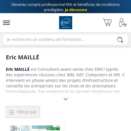
Devenez compte professionnel ENI
et bénéficiez de
conditions
privilégiées
.
Je découvre
Eric MAILLÉ
Eric MAILLÉ
est Consultant avant-vente chez EMC² (après
des expériences réussies chez IBM, NEC Computers et HP). Il
intervient en phase amont des projets d’infrastructure et
conseille les entreprises sur les choix et les orientations
technologiques. Son expérience lui permet d’expliquer les
transformations que VMware vSphere5 engendre et les

challenges à relever pour éviter les écueils classiques de
mauvais choix d’architecture ou de mauvaise utilisation des
Filtrez par
différents composants. Eric Maillé est
vExpert 2011
, certifié
VMware VCP
et
EMC Cloud Architect
.