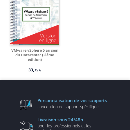
VMware vSphere 5 au sein
du Datacenter (2ième
édition)
Version en ligne
33,
75 €
Personnalisation
de vos supports
conception de
support spécifique
Livraison
sous 24/48h
pour les professionnels
et les