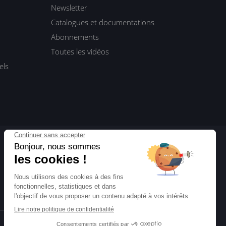
Newsletter
Catalogues et documentations
Abonnements
Toutes les vidéos
els
ENI Blog
Actualités, interviews, dossiers…
Toute l’informatique vue par ENI