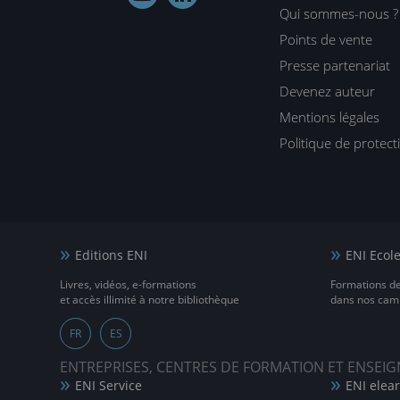
Qui sommes-nous ?
Points de vente
Presse partenariat
Devenez auteur
Mentions légales
Politique de protec
Editions ENI
ENI Ecol
Livres, vidéos, e-formations
Formations d
et accès illimité à notre bibliothèque
dans nos camp
FR
ES
ENTREPRISES, CENTRES DE FORMATION ET ENSE
ENI Service
ENI elea