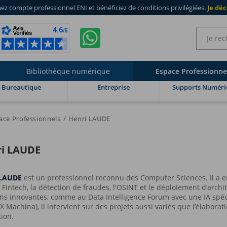
ez compte professionnel ENI
et bénéficiez de
conditions privilégiées
.
Je dé
Bibliothèque numérique
Espace Professionne
Bureautique
Entreprise
Supports Numéri
ace Professionnels
Henri LAUDE
i LAUDE
 LAUDE
est un professionnel reconnu des Computer Sciences. Il a 
es Fintech, la détection de fraudes, l'OSINT et le déploiement d’arch
ons innovantes, comme au Data Intelligence Forum avec une IA spé
 Machina), il intervient sur des projets aussi variés que l’élaborat
tion.