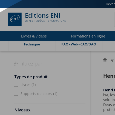
Deven
Editions ENI
LIVRES | VIDÉOS | E-FORMATIONS
Livres & vidéos
Formations en ligne
Technique
PAO - Web - CAO/DAO
Esp
Filtrez par
Henr
Types de produit
Livres
(1)
Henri
Supports de cours
(1)
l'IA, l
soluti
Deus eX
Niveaux
protec