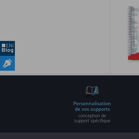
Personnalisation
de vos supports
conception de
support spécifique