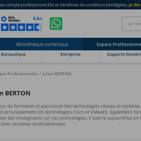
ez compte professionnel ENI
et bénéficiez de
conditions privilégiées
.
Je dé
Bibliothèque numérique
Espace Professionne
Bureautique
Entreprise
Supports Numéri
ace Professionnels
Julien BERTON
en BERTON
eur de formation et passionné des technologies réseau et système
ant principalement les technologies Cisco et VMware. Également for
ion des enseignants sur ces technologies, il exerce aujourd'hui en 
s dont certaines multinationales.