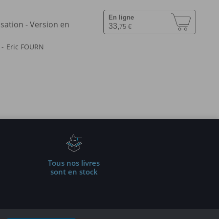
En ligne
isation - Version en
33,
75 €
Eric FOURN
Tous nos livres
sont en stock