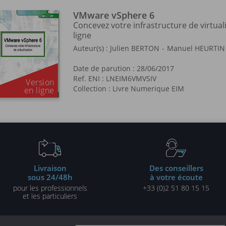
VMware vSphere 6
Concevez votre infrastructure de virtual
ligne
Auteur(s) :
Julien BERTON
Manuel HEURTIN
Date de parution : 28/06/2017
Ref. ENI : LNEIM6VMVSIV
Collection :
Livre Numerique EIM
Livraison
Des conseillers
sous 24/48h
à votre écoute
pour les professionnels
+33 (0)2 51 80 15 15
et les particuliers