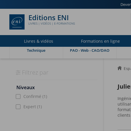
Deven
Editions ENI
LIVRES | VIDÉOS | E-FORMATIONS
Livres & vidéos
Formations en ligne
Technique
PAO - Web - CAO/DAO
Esp
Filtrez par
Juli
Niveaux
Confirmé
(1)
Ingéni
utilis
Expert
(1)
format
client