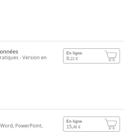
données
En ligne
ratiques - Version en
8,
22 €
En ligne
l, Word, PowerPoint,
15,
46 €