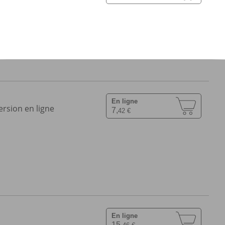
En ligne
ersion en ligne
7,
42 €
En ligne
15,