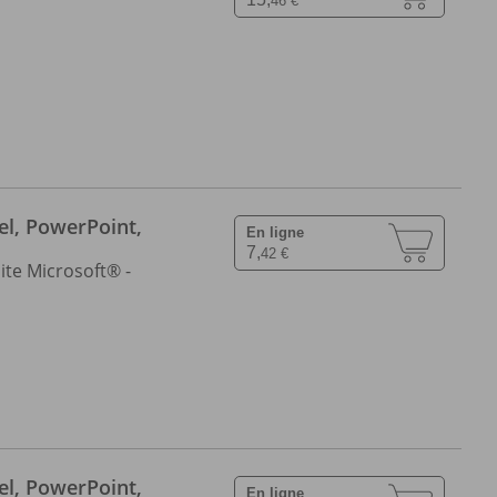
46 €
el, PowerPoint,
En ligne
7,
42 €
ite Microsoft® -
el, PowerPoint,
En ligne