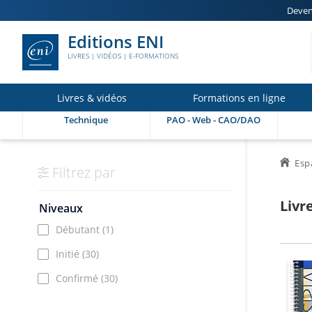
Deven
Editions ENI
LIVRES | VIDÉOS | E-FORMATIONS
Livres & vidéos
Formations en ligne
Technique
PAO - Web - CAO/DAO
Esp
Filtrez par
Livr
Niveaux
Débutant
(1)
Initié
(30)
Confirmé
(30)