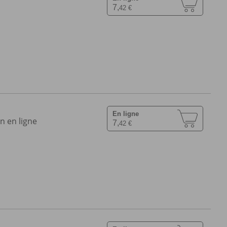
7,
42 €
En ligne
n en ligne
7,
42 €