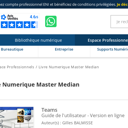
ez compte professionnel ENI
et bénéficiez de
conditions privilégiées
.
Je dé
Bibliothèque numérique
Espace Professionne
Bureautique
Entreprise
Supports Numéri
ace Professionnels
Livre Numerique Master Median
e Numerique Master Median
Teams
Guide de l'utilisateur - Version en ligne
Auteur(s) :
Gilles BALMISSE