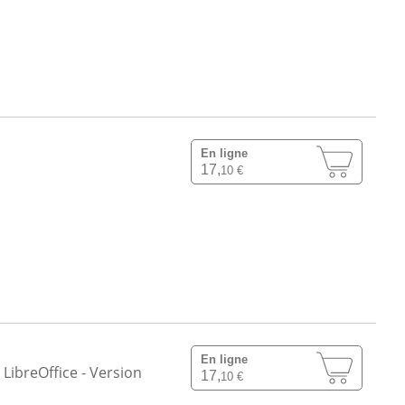
En ligne
17,
10 €
En ligne
LibreOffice - Version
17,
10 €