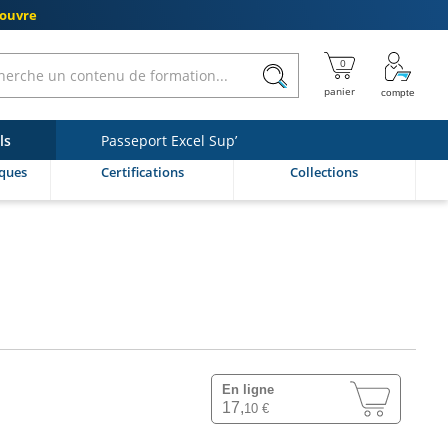
couvre
ls
Passeport Excel Sup’
ques
Certifications
Collections
En ligne
17,
10 €