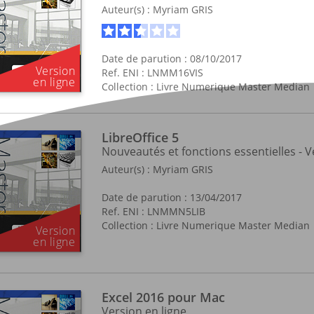
Auteur(s) :
Myriam GRIS
Date de parution : 08/10/2017
Ref. ENI : LNMM16VIS
Collection :
Livre Numerique Master Median
LibreOffice 5
Nouveautés et fonctions essentielles - V
Auteur(s) :
Myriam GRIS
Date de parution : 13/04/2017
Ref. ENI : LNMMN5LIB
Collection :
Livre Numerique Master Median
Excel 2016 pour Mac
Version en ligne