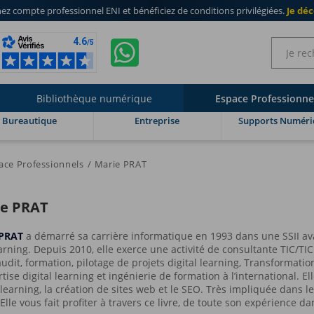
ez compte professionnel ENI
et bénéficiez de
conditions privilégiées
.
Je dé
Bibliothèque numérique
Espace Professionne
Bureautique
Entreprise
Supports Numéri
ace Professionnels
Marie PRAT
e PRAT
 PRAT
a démarré sa carrière informatique en 1993 dans une SSII av
arning. Depuis 2010, elle exerce une activité de consultante TIC/TIC
udit, formation, pilotage de projets digital learning, Transformati
tise digital learning et ingénierie de formation à l’international. E
l learning, la création de sites web et le SEO. Très impliquée dans
Elle vous fait profiter à travers ce livre, de toute son expérience d