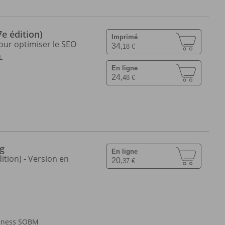
e édition)
Imprimé
 pour optimiser le SEO
34,
18 €
L
En ligne
24,
48 €
ng
En ligne
ition) - Version en
20,
37 €
siness SOBM