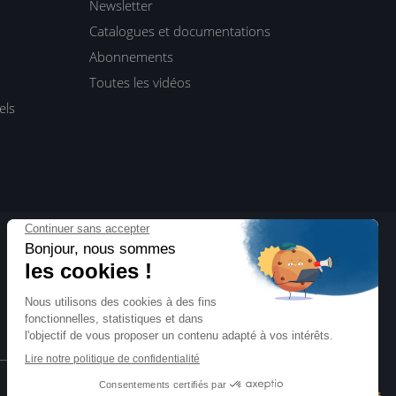
Newsletter
Catalogues et documentations
Abonnements
Toutes les vidéos
els
ENI Blog
Actualités, interviews, dossiers…
Toute l’informatique vue par ENI