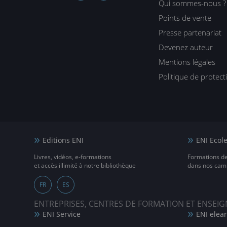
Qui sommes-nous ?
Points de vente
Presse partenariat
Devenez auteur
Mentions légales
Politique de protec
Editions ENI
ENI Ecol
Livres, vidéos, e-formations
Formations d
et accès illimité à notre bibliothèque
dans nos camp
FR
ES
ENTREPRISES, CENTRES DE FORMATION ET ENSE
ENI Service
ENI elea