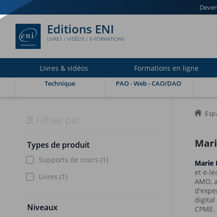
Deven
Editions ENI
LIVRES | VIDÉOS | E-FORMATIONS
Livres & vidéos
Formations en ligne
Technique
PAO - Web - CAO/DAO
Esp
Filtrez par
Mari
Types de produit
Supports de cours
(1)
Marie
et e-le
Livres
(1)
AMO, a
d'exper
digita
Niveaux
CPME. 