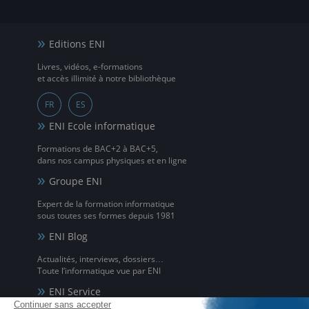
Editions ENI
Livres, vidéos, e-formations
et accès illimité à notre bibliothèque
FR
ES
ENI Ecole informatique
Formations de BAC+2 à BAC+5,
dans nos campus physiques et en ligne
Groupe ENI
Expert de la formation informatique
sous toutes ses formes depuis 1981
ENI Blog
Actualités, interviews, dossiers…
Toute l’informatique vue par ENI
ENI Service