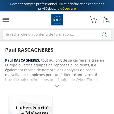
Devenez compte professionnel ENI
et bénéficiez de
conditions
privilégiées
.
Je découvre
Paul RASCAGNERES
Paul RASCAGNERES,
tout au long de sa carrière, a créé en
Europe diverses équipes de réponses à incidents, il a
également réalisé de nombreuses analyses de codes
malveillants complexes pour un éditeur d’anti-virus. Il
travaille aujourd’hui dans une équipe de Cyber Threat
Intelligence, au sein de laquelle il a pour mission l’analyse

de malwares lors d’incidents de sécurité ou lors de projets
de recherche. Il participe également activement à la
communauté anti-malware et est l’auteur de nombreuses
publications. Conférencier à l'international (Europe, Asie,
Amérique) sur l'analyse de malwares, il partage dans ce livre
ses connaissances dans ce domaine de la sécurité.