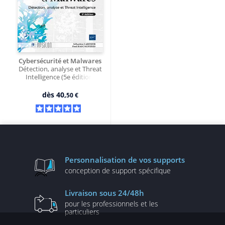
Cybersécurité et Malwares
Détection, analyse et Threat
Intelligence (5e édition)
dès
40,
50 €
Personnalisation
de vos supports
conception de
support spécifique
Livraison
sous 24/48h
pour les professionnels
et les
particuliers