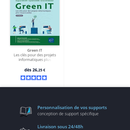
personnelles et son activité professionnelle.
Green IT
Les clés pour des projets
informatiques plus
responsables (2e édition)
dès
26,
25 €
Personnalisation
de vos supports
conception de
support spécifique
Livraison
sous 24/48h