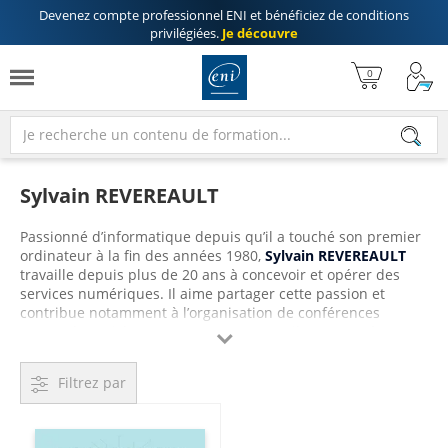
Devenez compte professionnel ENI
et bénéficiez de
conditions
privilégiées
.
Je découvre
Sylvain REVEREAULT
Passionné d’informatique depuis qu’il a touché son premier
ordinateur à la fin des années 1980,
Sylvain REVEREAULT
travaille depuis plus de 20 ans à concevoir et opérer des
services numériques. Il aime partager cette passion et
contribue notamment à l’organisation de conférences
comme le BreizhCamp ou DevOpsREX. S'il a conservé une

appétence forte pour les aspects techniques, il travaille
aujourd’hui plutôt sur les thématiques de collaboration,
Filtrez par
d’intelligence collective et d’innovation managériale, en tant
que consultant et directeur technique au sein de l’agence
rennaise de Zenika. Il cherche au travers du sujet du Green
IT, qu’il explore depuis 3 ans, à aligner ses convictions