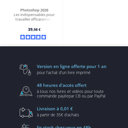
Photoshop 2026
Les indispensables pour
travailler efficacement
39,
98 €
Version en ligne
offerte pour 1 an
pour l'achat d'un
livre imprimé
48 heures
d'accès offert
à tous nos livres et vidéos
pour toute
commande payée
par CB ou par PayPal
Livraison
à 0,01 €
à partir de
35€ d'achats
En stock
chez vous en 48h