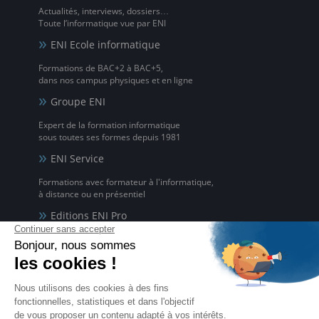
Actualités, interviews, dossiers…
Toute l’informatique vue par ENI
ENI Ecole informatique
Formations de BAC+2 à BAC+5,
dans nos campus physiques et en ligne
Groupe ENI
Expert de la formation informatique
sous toutes ses formes depuis 1981
ENI Service
Formations avec formateur à l'informatique,
à distance ou en présentiel
Editions ENI Pro
Supports de cours
pour les organismes de formation
ENI elearning
La solution de formation à l'informatique en ligne,
disponible en 5 langues