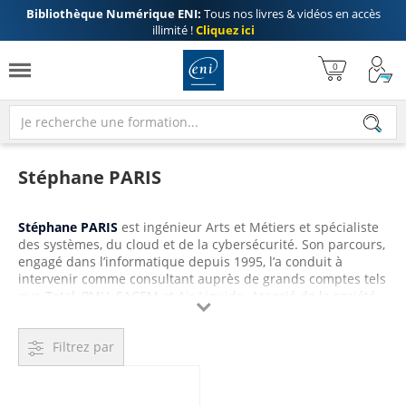
Bibliothèque Numérique ENI:
Tous nos livres & vidéos en accès
illimité !
Cliquez ici
Stéphane PARIS
Stéphane PARIS
est ingénieur Arts et Métiers et spécialiste
des systèmes, du cloud et de la cybersécurité. Son parcours,
engagé dans l’informatique depuis 1995, l’a conduit à
intervenir comme consultant auprès de grands comptes tels
que Total, PMU, SACEM et Air Liquide. Associé de la société

IRYSIUS depuis 1999, il y assure des missions autour des
services Web et Cloud, de l’administration Linux, de la
Filtrez par
maintenance informatique et des audits de sécurité. Il est
également à l’origine de PIXALIA, agence Web spécialisée
dans le cloud, le digital, la cybersécurité et le RGPD.
Partenaire référencé Cybermalveillance.gouv.fr depuis 2018,