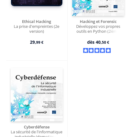
Ethical Hacking
Hacking et Forensic
La prise d'empreintes (2e
Développez vos propres
version)
outils en Python (2ième
édition)
29,
dès
40,
99 €
50 €
Cyberdéfense
La sécurité de l'informatique
industrielle (domotique,