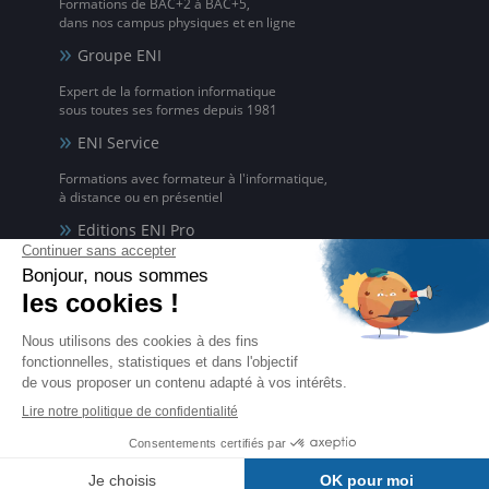
Formations de BAC+2 à BAC+5,
dans nos campus physiques et en ligne
Groupe ENI
Expert de la formation informatique
sous toutes ses formes depuis 1981
ENI Service
Formations avec formateur à l'informatique,
à distance ou en présentiel
Editions ENI Pro
Supports de cours
pour les organismes de formation
ENI elearning
La solution de formation à l'informatique en ligne,
disponible en 5 langues
Certifications ENI
Certifications à l'informatique
éligibles CPF et reconnues par l'État