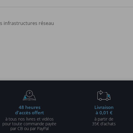
s infrastructures réseau
48 heures
Livraison
d'accès offert
à 0,01 €
à tous nos livres et vidéos
à partir de
pour toute commande payée
35€ d'achats
par CB ou par PayPal