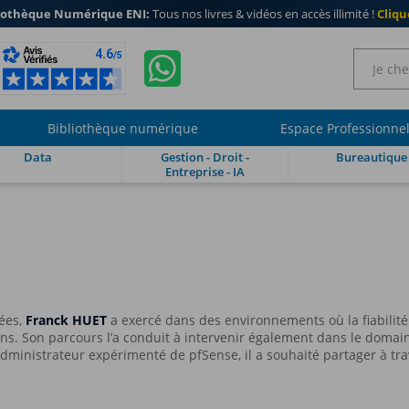
iothèque Numérique ENI:
Tous nos livres & vidéos en accès illimité !
Clique
Bibliothèque numérique
Espace Professionne
Data
Gestion - Droit -
Bureautique
Entreprise - IA
ées,
Franck HUET
a exercé dans des environnements où la fiabilité 
ns. Son parcours l’a conduit à intervenir également dans le domain
 administrateur expérimenté de pfSense, il a souhaité partager à tr