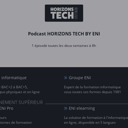
Podcast HORIZONS TECH BY ENI
1 épisode toutes les deux semaines à 8h
e informatique
Groupe ENI
e BAC+2 à BAC+5,
Expert de la formation informatique
us physiques et en ligne
sous toutes ses formes depuis 1981
IGNEMENT SUPÉRIEUR
ENI Pro
ENI elearning
ours
La solution de formation à l'informatiqu
nismes de formation
en ligne, disponible en 5 langues