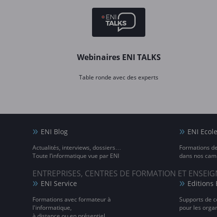
Webinaires ENI TALKS
Table ronde avec des experts
ENI Blog
ENI Ecol
Actualités, interviews, dossiers…
Formations d
Toute l’informatique vue par ENI
dans nos camp
ENTREPRISES, CENTRES DE FORMATION ET ENSE
ENI Service
Editions 
Formations avec formateur à
Supports de c
l'informatique,
pour les orga
à distance ou en présentiel