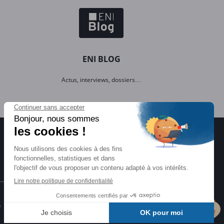
ENI BLOG
Actus, interviews, dossiers…
Certifications ENI
e
Certifications à l'informatique
éligibles CPF et reconnues par l'État