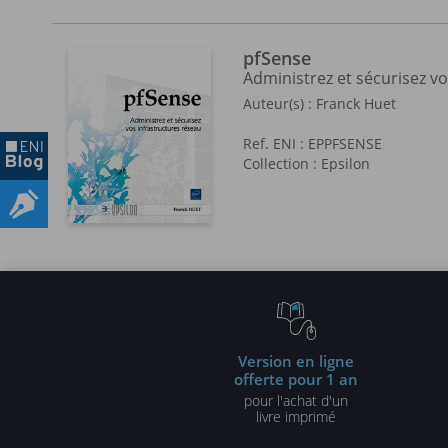
pfSense
Administrez et sécurisez vo
Auteur(s) :
Franck Huet
Ref. ENI : EPPFSENSE
Collection :
Epsilon
Version en ligne
offerte pour 1 an
pour l'achat d'un
livre imprimé