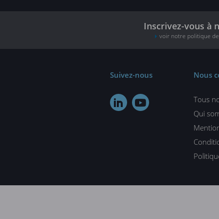
Inscrivez-vous à 
voir notre politique d
Suivez-nous
Nous c
Tous no


Qui so
Mention
Conditi
Politiq