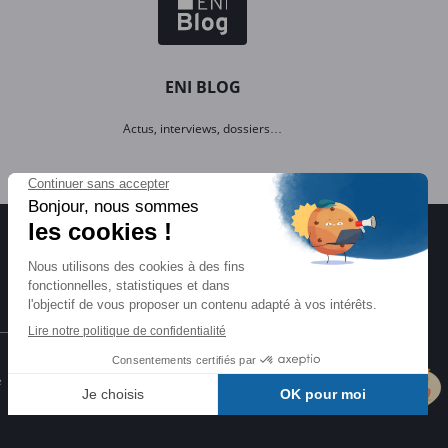
ENI BLOG
Actus, interviews, dossiers…
Certifications ENI
e
Certifications à l'informatique
éligibles CPF et reconnues par l'État