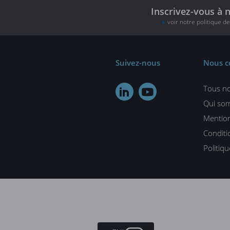
Inscrivez-vous à 
voir notre politique d
Suivez-nous
Nous c
Tous no


Qui so
Mention
Conditi
Politiq