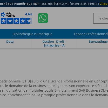
iothèque Numérique ENI:
Tous nos livres & vidéos en accès illimité !
Clique
Bibliothèque numérique
Espace Professionne
Data
Gestion - Droit -
Bureautique
Entreprise - IA
écisionnelle (STID) suivi d'une Licence Professionnelle en Concepti
s le domaine de la Business Intelligence. Son expérience s'étend à 
isé l'utilisation de multiples outils BI, notamment SAP BusinessObj
ire, enrichissant ainsi la pratique professionnelle dans le domaine