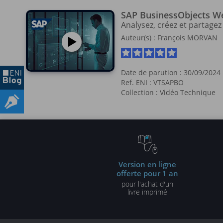
SAP BusinessObjects We
Analysez, créez et partage
Auteur(s) :
François MORVAN
Date de parution : 30/09/2024
Ref. ENI : VTSAPBO
Collection :
Vidéo Technique
Version en ligne
offerte pour 1 an
pour l'achat d'un
livre imprimé