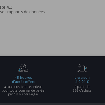
bI 4.3
z vos rapports de données
48 heures
Livraison
d'accès offert
à 0,01 €
à tous nos livres et vidéos
à partir de
pour toute commande payée
35€ d'achats
par CB ou par PayPal