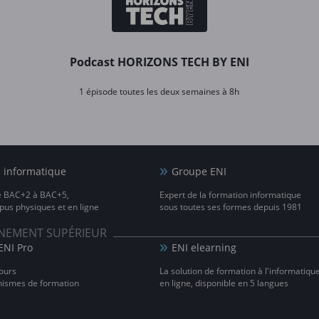
Podcast HORIZONS TECH BY ENI
1 épisode toutes les deux semaines à 8h
e informatique
Groupe ENI
e BAC+2 à BAC+5,
Expert de la formation informatique
us physiques et en ligne
sous toutes ses formes depuis 1981
IGNEMENT SUPÉRIEUR
ENI Pro
ENI elearning
ours
La solution de formation à l'informatiqu
nismes de formation
en ligne, disponible en 5 langues