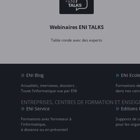
Webinaires ENI TALKS
Table ronde avec des experts
ENI Blog
ENI Ecol
Actualités, interviews, dossiers…
Formations d
Toute l’informatique vue par ENI
dans nos camp
ENTREPRISES, CENTRES DE FORMATION ET ENSE
ENI Service
Editions 
Formations avec formateur à
Supports de c
l'informatique,
pour les orga
à distance ou en présentiel