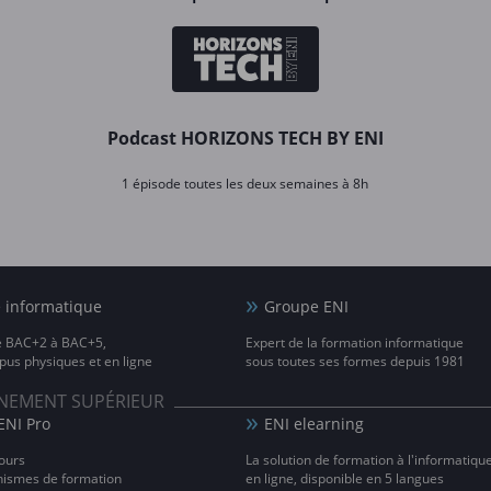
Podcast HORIZONS TECH BY ENI
1 épisode toutes les deux semaines à 8h
e informatique
Groupe ENI
e BAC+2 à BAC+5,
Expert de la formation informatique
us physiques et en ligne
sous toutes ses formes depuis 1981
IGNEMENT SUPÉRIEUR
ENI Pro
ENI elearning
ours
La solution de formation à l'informatiqu
nismes de formation
en ligne, disponible en 5 langues