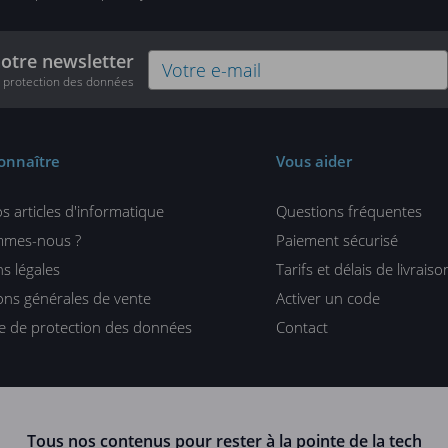
notre newsletter
e protection des données
onnaître
Vous aider
s articles d'informatique
Questions fréquentes
mmes-nous ?
Paiement sécurisé
s légales
Tarifs et délais de livraiso
ons générales de vente
Activer un code
ue de protection des données
Contact
Tous nos contenus pour rester à la pointe de la tech