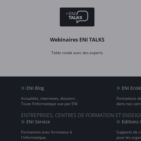
Webinaires ENI TALKS
Table ronde avec des experts
ENI Blog
ENI Ecol
Actualités, interviews, dossiers…
Formations d
Toute l’informatique vue par ENI
dans nos camp
ENTREPRISES, CENTRES DE FORMATION ET ENSE
ENI Service
Editions 
Formations avec formateur à
Supports de c
l'informatique,
pour les orga