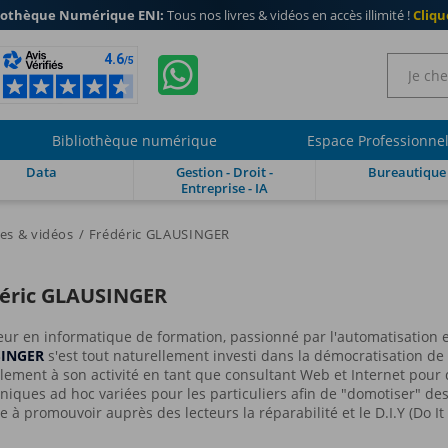
iothèque Numérique ENI:
Tous nos livres & vidéos en accès illimité !
Clique
Bibliothèque numérique
Espace Professionne
Data
Gestion - Droit -
Bureautique
Entreprise - IA
res & vidéos
Frédéric GLAUSINGER
éric GLAUSINGER
eur en informatique de formation, passionné par l'automatisation e
INGER
s'est tout naturellement investi dans la démocratisation de 
èlement à son activité en tant que consultant Web et Internet pour 
oniques ad hoc variées pour les particuliers afin de "domotiser" des 
 à promouvoir auprès des lecteurs la réparabilité et le D.I.Y (Do It 