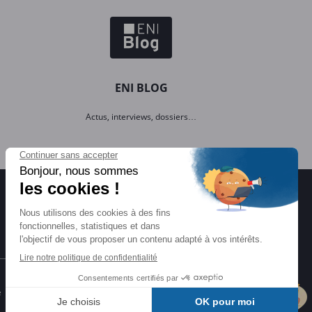
ENI BLOG
Actus, interviews, dossiers…
Certifications ENI
e
Certifications à l'informatique
éligibles CPF et reconnues par l'État