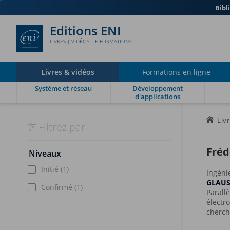
Bibl
Editions ENI
LIVRES | VIDÉOS | E-FORMATIONS
Livres & vidéos
Formations en ligne
Système et réseau
Développement
d'applications
Liv
Filtrez par
Fréd
Niveaux
Initié
(1)
Ingéni
GLAUS
Confirmé
(1)
Parall
électr
cherche