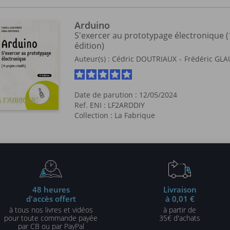
Arduino
S'exercer au prototypage électronique (1
édition)
Auteur(s) :
Cédric DOUTRIAUX
Frédéric GL
Date de parution : 12/05/2024
Ref. ENI : LF2ARDDIY
Collection :
La Fabrique
48 heures
Livraison
d'accès offert
à 0,01 €
à tous nos livres et vidéos
à partir de
pour toute commande payée
35€ d'achats
par CB ou par PayPal