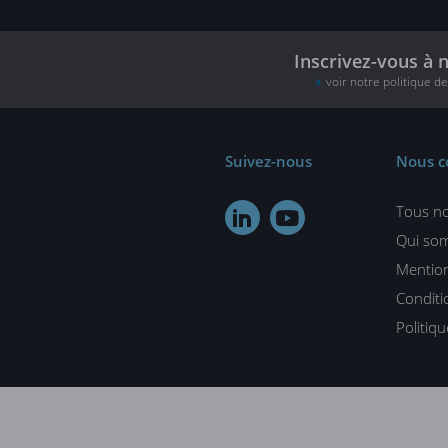
Inscrivez-vous à 
voir notre politique d
Suivez-nous
Nous c
Tous no


Qui so
Mention
Conditi
Politiq