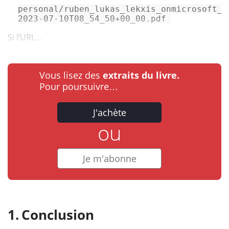
personal/ruben_lukas_lekxis_onmicrosoft_c
2023-07-10T08_54_50+00_00.pdf 
Si l’URL...
Vous lisez des
extraits du livre.
Pour poursuivre…
J'achète
ou
Je m'abonne
Conclusion