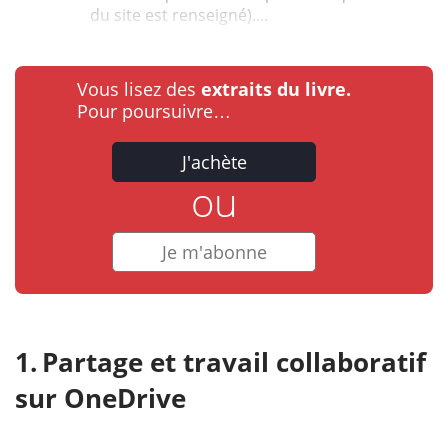
du site est renseigné)....
Vous lisez des
extraits du livre.
Pour poursuivre…
J'achète
ou
Je m'abonne
Partage et travail collaboratif
sur OneDrive