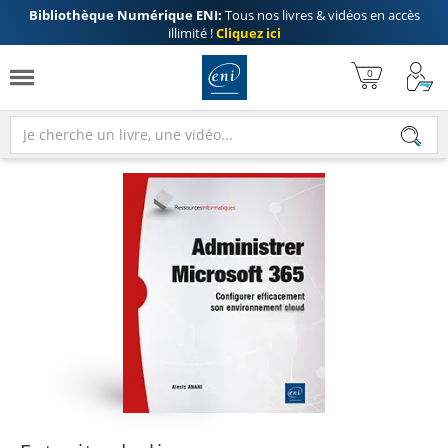
Bibliothèque Numérique ENI:
Tous nos livres & vidéos en accès
illimité !
Cliquez ici