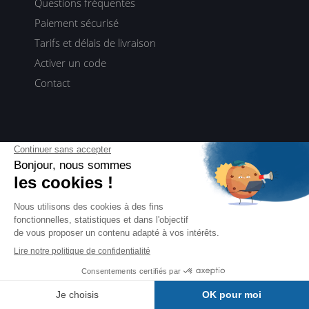
Questions fréquentes
Paiement sécurisé
Tarifs et délais de livraison
Activer un code
Contact
Vous accompagner
Librairies
Newsletter
Abonnements
Toutes les vidéos
Devenez auteur