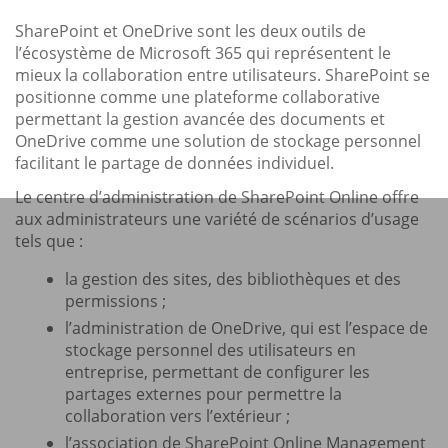
SharePoint et OneDrive sont les deux outils de
l’écosystème de Microsoft 365 qui représentent le
mieux la collaboration entre utilisateurs. SharePoint se
positionne comme une plateforme collaborative
permettant la gestion avancée des documents et
OneDrive comme une solution de stockage personnel
facilitant le partage de données individuel.
Le centre d’administration de SharePoint Online offre
aux administrateurs une variété de scénarios d’usage
tels que :
la gestion des sites, des bibliothèques et des
permissions ;
l’administration de OneDrive, qui est l’espace de
stockage personnel des utilisateurs en
entreprise, permettant de configurer les
partages externes pour permettre la
collaboration vers l’extérieur ;
l’association de SharePoint Online Management