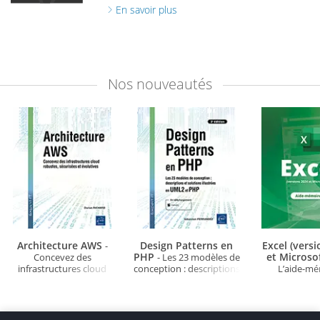
En savoir plus
Nos
nouveautés
Architecture AWS
Design Patterns en
Excel (vers
-
PHP
et Microso
Concevez des
- Les 23 modèles de
infrastructures cloud
conception : descriptions
L’aide-m
robustes, sécurisées et
et solutions illustrées en
évolutives
UML2 et PHP (3e édition)