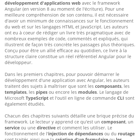
développement d'applications web
avec le framework
Angular (en version 8 au moment de l'écriture). Pour une
meilleure compréhension de son contenu, il est nécessaire
d'avoir un minimum de connaissances sur le fonctionnement
du web et sur les langages HTML et JavaScript. Les auteurs
ont eu à coeur de rédiger un livre très pragmatique avec de
nombreux exemples de code, commentés et expliqués, qui
illustrent de façon très concrète les passages plus théoriques.
Conçu pour être un allié efficace au quotidien, ce livre à la
structure claire constitue un réel référentiel Angular pour le
développeur.
Dans les premiers chapitres, pour pouvoir démarrer le
développement d'une application avec Angular, les auteurs
traitent des sujets à maîtriser que sont les
composants
, les
templates
, les
pipes
ou encore les
modules
. Le langage de
Microsoft
TypeScript
et l'outil en ligne de commande
CLI
sont
également étudiés.
Chacun des chapitres suivants détaille une brique précise du
framework. Le lecteur y apprend ce qu'est un
composant
, un
service
ou une
directive
et comment les utiliser. Le
fonctionnement de l'
injection de dépendances
ou du
routage
sont traités ainsi que la
création d'un formulaire
ou
les