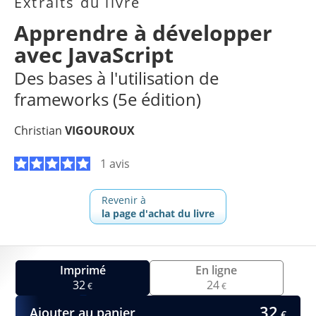
Extraits du livre
Apprendre à développer
avec JavaScript
Des bases à l'utilisation de
frameworks (5e édition)
Christian
VIGOUROUX
1 avis
Revenir à
la page d'achat du livre
Imprimé
En ligne
32
24
€
€
32
Ajouter au panier
€