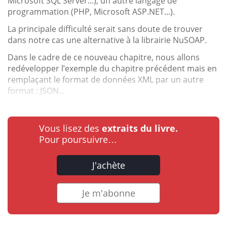
Microsoft SQL Server...), un autre langage de
programmation (PHP, Microsoft ASP.NET...).
La principale difficulté serait sans doute de trouver
dans notre cas une alternative à la librairie NuSOAP.
Dans le cadre de ce nouveau chapitre, nous allons
redévelopper l’exemple du chapitre précédent mais en
remplaçant le format de données XML par un autre
format : JSON...
Vous lisez des
extraits du livre.
Pour poursuivre…
J'achète
Je m'abonne