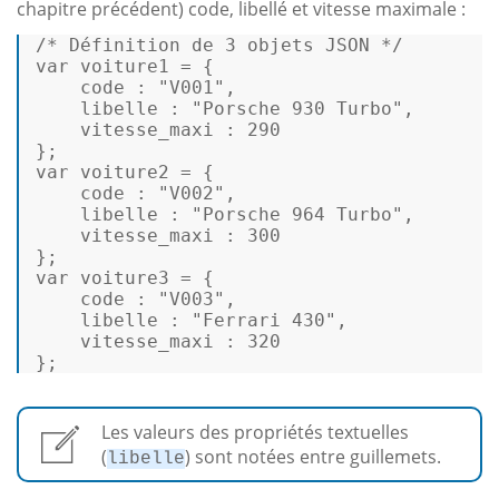
chapitre précédent) code, libellé et vitesse maximale :
/* Définition de 3 objets JSON */
var
 voiture1 = { 

    code : 
"V001"
, 

    libelle : 
"Porsche 930 Turbo"
, 

    vitesse_maxi : 
290
var
 voiture2 = { 

    code : 
"V002"
, 

    libelle : 
"Porsche 964 Turbo"
, 

    vitesse_maxi : 
300
var
 voiture3 = { 

    code : 
"V003"
, 

    libelle : 
"Ferrari 430"
, 

    vitesse_maxi : 
320
}; 
Les valeurs des propriétés textuelles
(
) sont notées entre guillemets.
libelle