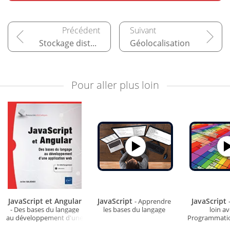
Stockage distant (Ajax - PHP - MySQL - XML)
Géolocalisation
Pour aller plus loin
JavaScript et Angular
JavaScript
JavaScript
- Apprendre
- Des bases du langage
les bases du langage
loin av
au développement d'une
Programmatio
application web
Obj