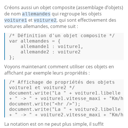
Créons aussi un objet composite (assemblage d’objets)
de nom
qui regroupe les objets
allemandes
et
, qui sont effectivement des
voiture1
voiture2
voitures allemandes, comme suit :
/* Définition d'un objet composite */
var
 allemandes = { 

    allemande1 : voiture1, 

    allemande2 : voiture2 

}; 
Voyons maintenant comment utiliser ces objets en
affichant par exemple leurs propriétés :
/* Affichage de propriétés des objets 

voiture1 et voiture2 */
document
.
write
(
"La "
 + voiture1.
libelle
+ 
" -> "
 + voiture1.
vitesse_maxi
 + 
"Km/h"
document
.
write
(
"<hr />"
document
.
write
(
"La "
 + voiture2.
libelle
+ 
" -> "
 + voiture2.
vitesse_maxi
 + 
"Km/h"
La notation est on ne peut plus simple, il suffit