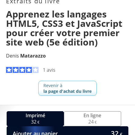
Extraits du livre
Apprenez les langages
HTML5, CSS3 et JavaScript
pour créer votre premier
site web (5e édition)
Denis
Matarazzo
1 avis
Revenir à
la page d'achat du livre
Imprimé
En ligne
32
24
€
€
32
Ajouter au panier
€