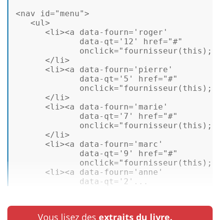
<
nav
id
=
"menu"
>
<
ul
>
<
li
>
<
a
data-fourn
=
'roger'
data-qt
=
'12'
href
=
"#"
onclick
=
"fournisseur(this);"
</
li
>
<
li
>
<
a
data-fourn
=
'pierre'
data-qt
=
'5'
href
=
"#"
onclick
=
"fournisseur(this);"
</
li
>
<
li
>
<
a
data-fourn
=
'marie'
data-qt
=
'7'
href
=
"#"
onclick
=
"fournisseur(this);"
</
li
>
<
li
>
<
a
data-fourn
=
'marc'
data-qt
=
'9'
href
=
"#"
onclick
=
"fournisseur(this);"
<
li
>
<
a
data-fourn
=
'anne'
data-qt
=
'2'
...
Vous lisez des
extraits du livre.