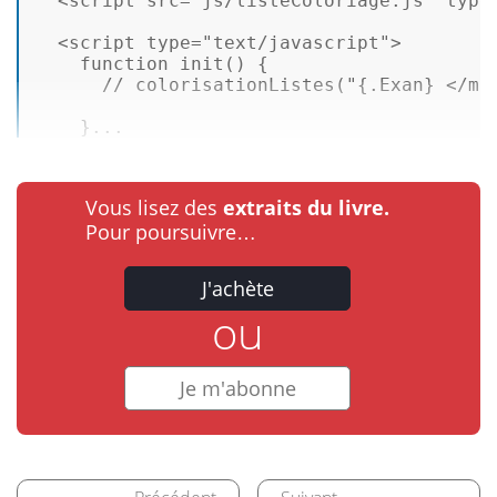
<
script
src
=
"js/listeColoriage.js"
type
<
script
type
=
"text/javascript"
>
function
init
(
) {  

// colorisationListes("{.Exan} </mp
    }...
Vous lisez des
extraits du livre.
Pour poursuivre…
J'achète
ou
Je m'abonne