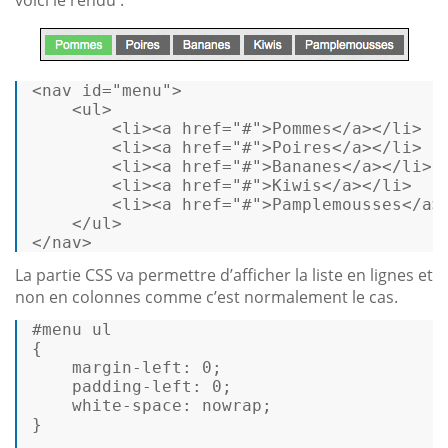
<
nav
id
=
"menu"
>
<
ul
>
<
li
>
<
a
href
=
"#"
>
Pommes
</
a
>
</
li
>
<
li
>
<
a
href
=
"#"
>
Poires
</
a
>
</
li
>
<
li
>
<
a
href
=
"#"
>
Bananes
</
a
>
</
li
>
<
li
>
<
a
href
=
"#"
>
Kiwis
</
a
>
</
li
>
<
li
>
<
a
href
=
"#"
>
Pamplemousses
</
a
>
</
ul
>
</
nav
>
La partie CSS va permettre d’afficher la liste en lignes et
non en colonnes comme c’est normalement le cas.
#menu
ul
{ 

margin-left
: 
0
; 

padding-left
: 
0
; 

white-space
: nowrap; 

} 
