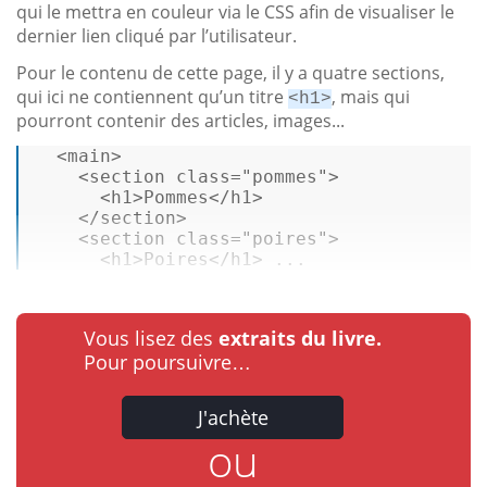
qui le mettra en couleur via le CSS afin de visualiser le
dernier lien cliqué par l’utilisateur.
Pour le contenu de cette page, il y a quatre sections,
qui ici ne contiennent qu’un titre
, mais qui
<h1>
pourront contenir des articles, images...
<
main
>
<
section
class
=
"pommes"
>
<
h1
>
Pommes
</
h1
>
</
section
>
<
section
class
=
"poires"
>
<
h1
>
Poires
</
h1
>
 ...
Vous lisez des
extraits du livre.
Pour poursuivre…
J'achète
ou