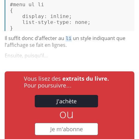
#menu
ul
li
{ 

display
: inline;  

list-style-type
: none; 

} 
Il suffit donc d’affecter au
un style indiquant que
li
l’affichage se fait en lignes.
Ensuite, puisqu’il...
Vous lisez des
extraits du livre.
Pour poursuivre…
J'achète
ou
Je m'abonne