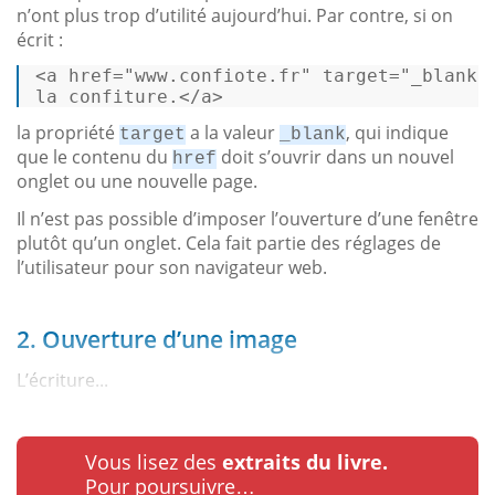
n’ont plus trop d’utilité aujourd’hui. Par contre, si on
écrit :
<
a
href
=
"www.confiote.fr"
target
=
"_blank"
la confiture.
</
a
>
la propriété
a la valeur
, qui indique
target
_blank
que le contenu du
doit s’ouvrir dans un nouvel
href
onglet ou une nouvelle page.
Il n’est pas possible d’imposer l’ouverture d’une fenêtre
plutôt qu’un onglet. Cela fait partie des réglages de
l’utilisateur pour son navigateur web.
2. Ouverture d’une image
L’écriture...
Vous lisez des
extraits du livre.
Pour poursuivre…