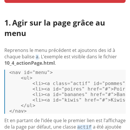
Agir sur la page grâce au
menu
Reprenons le menu précédent et ajoutons des id à
chaque balise
. L’exemple est visible dans le fichier
a
10_4_actionPage.html
.
<
nav
id
=
"menu"
>
<
ul
>
<
li
>
<
a
class
=
"actif"
id
=
"pommes"
<
li
>
<
a
id
=
"poires"
href
=
"#"
>
Poire
<
li
>
<
a
id
=
"bananes"
href
=
"#"
>
Bana
<
li
>
<
a
id
=
"kiwis"
href
=
"#"
>
Kiwis
<
</
ul
>
</
nav
>
Et en partant de l’idée que le premier lien est l’affichage
de la page par défaut, une classe
a été ajoutée
actif