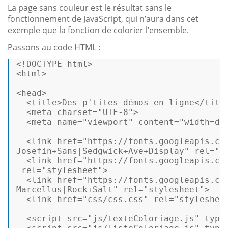
La page sans couleur est le résultat sans le
fonctionnement de JavaScript, qui n’aura dans cet
exemple que la fonction de colorier l’ensemble.
Passons au code HTML :
<!DOCTYPE 
html
>
<
html
>
<
head
>
<
title
>
Des p'tites démos en ligne
</
titl
<
meta
charset
=
"UTF-8"
>
<
meta
name
=
"viewport"
content
=
"width=de
<
link
href
=
"https://fonts.googleapis.com
Josefin+Sans|Sedgwick+Ave+Display"
rel
=
"s
<
link
href
=
"https://fonts.googleapis.co
rel
=
"stylesheet"
>
<
link
href
=
"https://fonts.googleapis.com
Marcellus|Rock+Salt"
rel
=
"stylesheet"
>
<
link
href
=
"css/css.css"
rel
=
"styleshee
<
script
src
=
"js/texteColoriage.js"
type