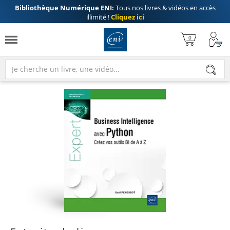
Bibliothèque Numérique ENI:
Tous nos livres & vidéos en accès
illimité !
Cliquez ici