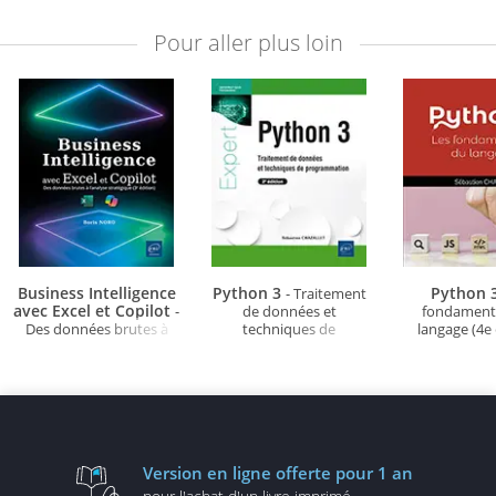
Pour aller plus loin
Business Intelligence
Python 3
Python 
- Traitement
avec Excel et Copilot
-
de données et
fondament
Des données brutes à
techniques de
langage (4e 
l'analyse stratégique (3e
programmation (2e
édition)
édition)
Version en ligne
offerte pour 1 an