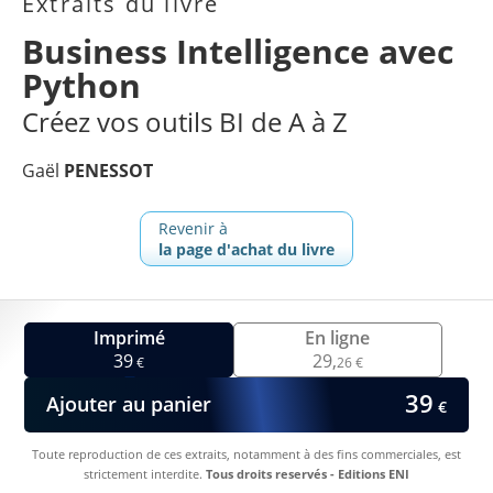
Extraits du livre
Business Intelligence avec
Python
Créez vos outils BI de A à Z
Gaël
PENESSOT
Revenir à
la page d'achat du livre
Imprimé
En ligne
39
29,
€
26 €
39
Ajouter au panier
€
Toute reproduction de ces extraits, notamment à des fins commerciales, est
strictement interdite.
Tous droits reservés - Editions ENI