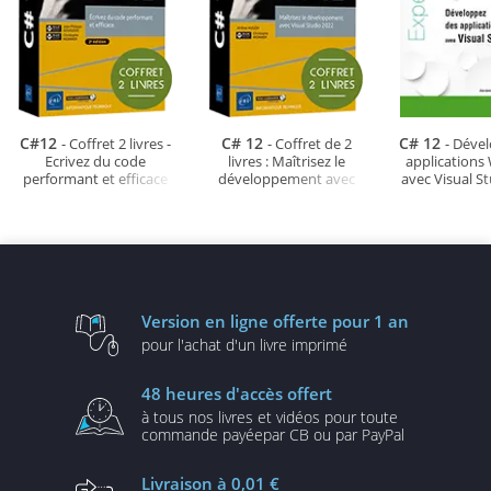
C#12
C# 12
C# 12
- Coffret 2 livres -
- Coffret de 2
- Déve
Ecrivez du code
livres : Maîtrisez le
applications
performant et efficace
développement avec
avec Visual S
(2e édition)
Visual Studio 2022
Version en ligne
offerte pour 1 an
pour l'achat d'un
livre imprimé
48 heures
d'accès offert
à tous nos livres et vidéos
pour toute
commande payée
par CB ou par PayPal
Livraison
à 0,01 €