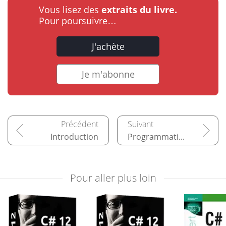
Vous lisez des
extraits du livre.
Pour poursuivre…
J'achète
Je m'abonne
Introduction
Programmation orientée objet
Pour aller plus loin