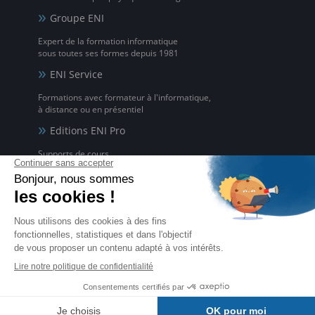
Groupe ENI
Expert de la formation informatique
sous toutes ses formes depuis 1981
ENI Service
Formations avec formateur à l'informatique,
à distance ou en présentiel
Editions ENI Pro
Supports de cours
pour les organismes de formation
ENI elearning
La solution de formation à l'informatique en ligne,
disponible en 5 langues
Certifications ENI
Certifications à l'informatique
éligibles CPF et reconnues par l'État