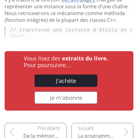
to_string()
représenter une instance sous la forme d’une chaîne.
Nous retrouverons ce mécanisme comme méthode
(fonction intégrée) de la plupart des classes C++.
// transforme une instance d'étoile en ch
char
*...
Vous lisez des
extraits du livre.
Pour poursuivre…
J'achète
Je m'abonne
De la mémoire pour les programmes
La programmation orientée objet