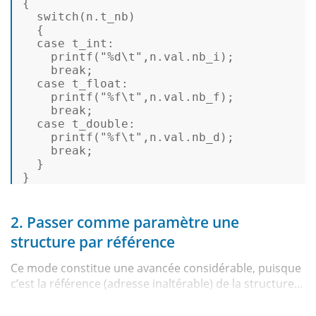
{  

switch
(n.t_nb)  

  {  

case
 t_int:  

printf
(
"%d\t"
,n.val.nb_i);  

break
;  

case
 t_float:  

printf
(
"%f\t"
,n.val.nb_f);  

break
;  

case
 t_double:  

printf
(
"%f\t"
,n.val.nb_d);  

break
;  

  }  

} 
2. Passer comme paramètre une
structure par référence
Ce mode constitue une avancée considérable, puisque
c’est la référence (adresse inaltérable) de la structure...