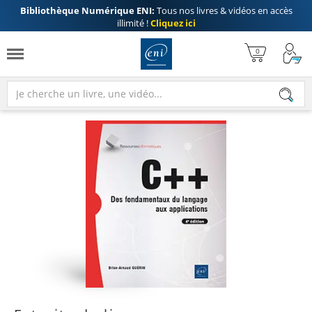
Bibliothèque Numérique ENI:
Tous nos livres & vidéos en accès
illimité !
Cliquez ici