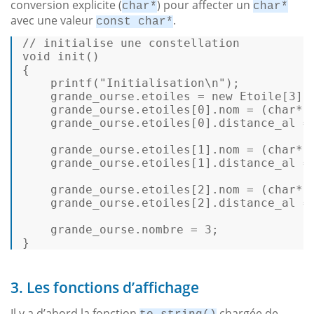
conversion explicite (
) pour affecter un
char*
char*
avec une valeur
.
const char*
// initialise une constellation  
void
init
()
{  

printf
(
"Initialisation\n"
);  

    grande_ourse.etoiles = 
new
 Etoile[
3
]; 
    grande_ourse.etoiles[
0
].nom = (
char
*)
    grande_ourse.etoiles[
0
].distance_al =
    grande_ourse.etoiles[
1
].nom = (
char
*)
    grande_ourse.etoiles[
1
].distance_al =
    grande_ourse.etoiles[
2
].nom = (
char
*)
    grande_ourse.etoiles[
2
].distance_al =
    grande_ourse.nombre = 
3
;  

} 
3. Les fonctions d’affichage
Il y a d’abord la fonction
chargée de