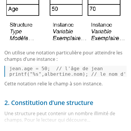
On utilise une notation particulière pour atteindre les
champs d’une instance :
jean.age = 
50
;  
// l'âge de jean  
printf
(
"%s"
,albertine.nom); 
// le nom d'a
Cette notation relie le champ à son instance.
2. Constitution d’une structure
Une structure peut contenir un nombre illimité de
champs. Pour le lecteur qui découvre...