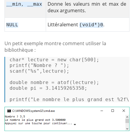
Donne les valeurs min et max de
__min, __max
deux arguments.
Littéralement
.
NULL
(void*)0
Un petit exemple montre comment utiliser la
bibliothèque :
char
* lecture = 
new
char
[
500
printf
(
"Nombre ? "
scanf
(
"%s"
,lecture);  

double
 nombre = 
atof
double
 pi = 
3.14159265358
;  

printf
(
"Le nombre le plus grand est %2f\n