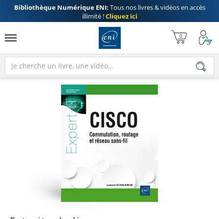
Bibliothèque Numérique ENI:
Tous nos livres & vidéos en accès
illimité !
Cliquez ici