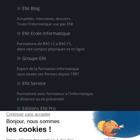
ENI Blog
Actualités, interviews, dossiers…
Toute l’informatique vue par ENI
ENI Ecole informatique
Formations de BAC+2 à BAC+5,
dans nos campus physiques et en ligne
Groupe ENI
Expert de la formation informatique
sous toutes ses formes depuis 1981
ENI Service
Formations avec formateur à l'informatique,
à distance ou en présentiel
Editions ENI Pro
Supports de cours
pour les organismes de formation
ENI elearning