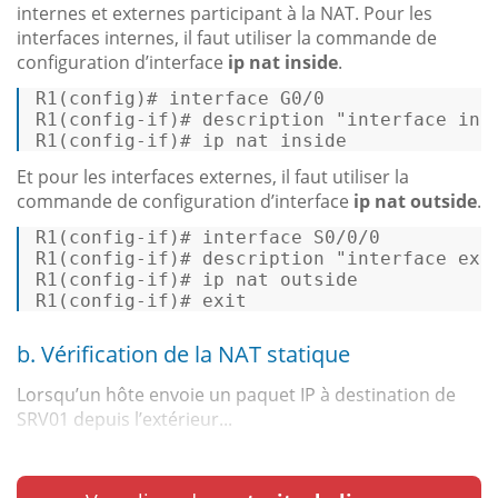
internes et externes participant à la NAT. Pour les
interfaces internes, il faut utiliser la commande de
configuration d’interface
ip nat inside
.
R1
(config)
# interface G0/0 
R1
(config-
if
)
# description 
"interface int
R1
(config-
if
)
# ip nat inside 
Et pour les interfaces externes, il faut utiliser la
commande de configuration d’interface
ip nat outside
.
R1(
config
-
if
)# interface S0/
0
/
0
R1(
config
-
if
)# description 
"interface ext
R1(
config
-
if
)# ip nat outside 

R1(
config
-
if
)# 
exit
b. Vérification de la NAT statique
Lorsqu’un hôte envoie un paquet IP à destination de
SRV01 depuis l’extérieur...