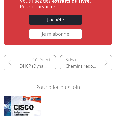
Vous lisez des
extraits du livre.
Pour poursuivre…
J'achète
Je m'abonne
DHCP (Dynamic Host Configuration Protocol)
Chemins redondants et agrégations
Pour aller plus loin