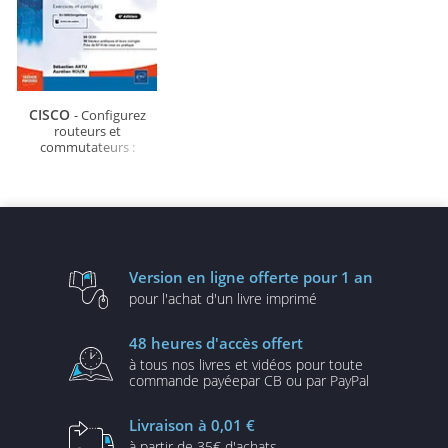
CISCO
- Configurez
routeurs et
commutateurs :
Exercices et corrigés (6e
édition)
Version en ligne
offerte pour 1 an
pour l'achat d'un
livre imprimé
48 heures
d'accès offert
à tous nos livres et vidéos
pour toute
commande payée
par CB ou par PayPal
Livraison
à 0,01 €
à partir de
35€ d'achats