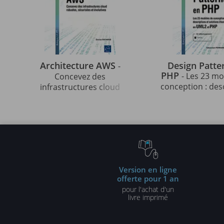
Architecture AWS
Design Patte
-
PHP
- Les 23 m
Concevez des
conception : des
infrastructures cloud
et solutions illu
robustes, sécurisées et
UML2 et PHP (3e 
évolutives
Version en ligne
offerte pour 1 an
pour l'achat d'un
livre imprimé