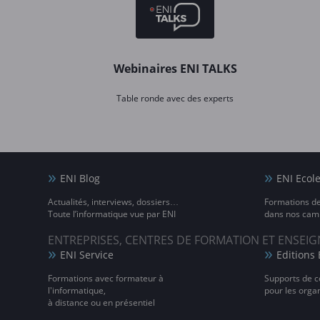
Webinaires ENI TALKS
Table ronde avec des experts
ENI Blog
ENI Ecol
Actualités, interviews, dossiers…
Formations d
Toute l’informatique vue par ENI
dans nos camp
ENTREPRISES, CENTRES DE FORMATION ET ENSE
ENI Service
Editions 
Formations avec formateur à
Supports de c
l'informatique,
pour les orga
à distance ou en présentiel