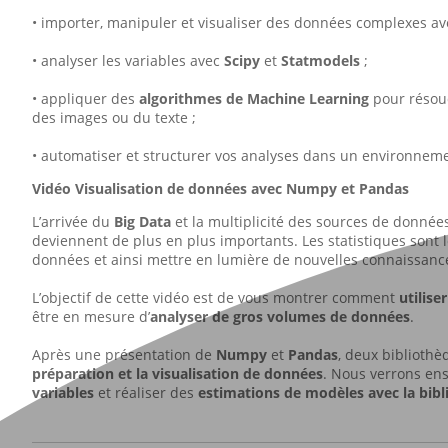
• importer, manipuler et visualiser des données complexes a
• analyser les variables avec
Scipy
et
Statmodels
;
• appliquer des
algorithmes de Machine Learning
pour résou
des images ou du texte ;
• automatiser et structurer vos analyses dans un environnemen
Vidéo Visualisation de données avec Numpy et Pandas
L’arrivée du
Big Data
et la multiplicité des sources de données
deviennent de plus en plus importants. Les statistiques sont 
données et ainsi mettre en lumière de nouvelles connaissanc
L’objectif de cette vidéo est de vous montrer comment
utilise
être en mesure d’
analyser de gros volumes de données
.
Après une présentation de
Numpy
et
Pandas
, deux bibliothè
préparation et la visualisation de données
. Nous verrons ens
variables
et réaliser des
estimations de modèles avec la bibl