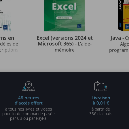
rns en
Excel (versions 2024 et
Java
- C
Microsoft 365)
odèles de
- L’aide-
Alg
criptions
mémoire
programm
strées en
indispens
édition)
48 heures
Livraison
d'accès offert
à 0,01 €
à tous nos livres et vidéos
à partir de
pour toute commande payée
35€ d'achats
par CB ou par PayPal