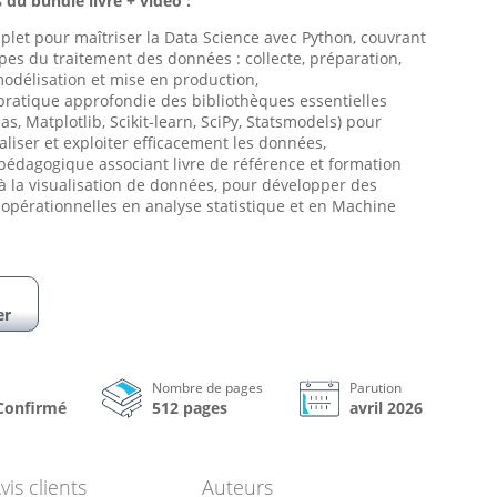
 du bundle livre + vidéo :
let pour maîtriser la Data Science avec Python, couvrant
apes du traitement des données : collecte, préparation,
modélisation et mise en production,
ratique approfondie des bibliothèques essentielles
s, Matplotlib, Scikit-learn, SciPy, Statsmodels) pour
aliser et exploiter efficacement les données,
 pédagogique associant livre de référence et formation
à la visualisation de données, pour développer des
pérationnelles en analyse statistique et en Machine
er
Nombre de pages
Parution
 Confirmé
512 pages
avril 2026
vis clients
Auteurs