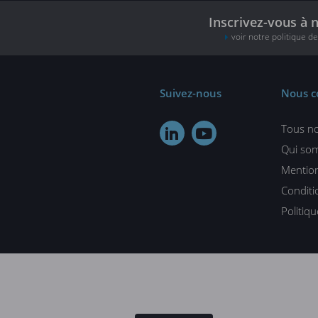
Inscrivez-vous à 
voir notre politique d
Suivez-nous
Nous c
Tous no


Qui so
Mention
Conditi
Politiq