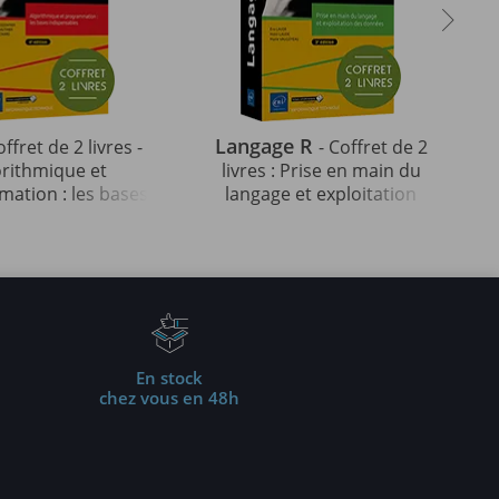
Langage R
offret de 2 livres -
- Coffret de 2
orithmique et
livres : Prise en main du
ation : les bases
langage et exploitation
ables (4e édition)
des données (3e édition)
En stock
chez vous en 48h