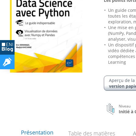
Les points forts
Un guide comp
toutes les ét
exploration, 
Une mise en p
(NumPy, Panda
analyser, visu
Un dispositif
vidéo dédiée 
compétences o
Learning
Aperçu de la
version papi
Niveau
Initié à
Présentation
Table des matières
A