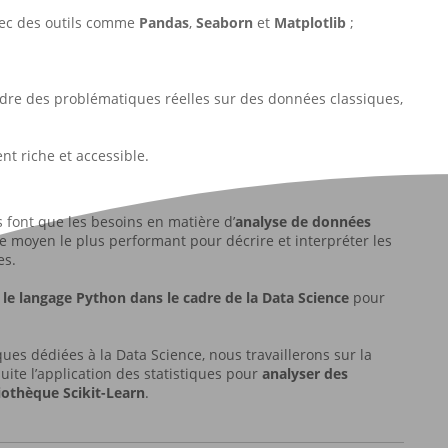
vec des outils comme
Pandas
,
Seaborn
et
Matplotlib
;
dre des problématiques réelles sur des données classiques,
t riche et accessible.
 font que les besoins en matière d’
analyse de données
le moyen le plus performant pour décrire et interpréter les
es.
r le langage Python dans le cadre de la Data Science
pour
ques dédiées à la Data Science, nous travaillerons sur la
uite l’application des statistiques pour
analyser des
iothèque Scikit-Learn
.