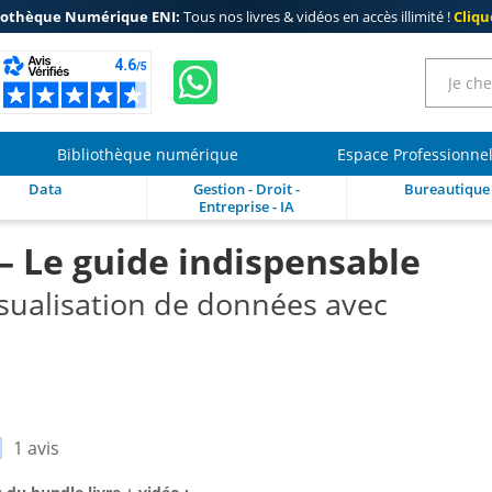
iothèque Numérique ENI:
Tous nos livres & vidéos en accès illimité !
Clique
Bibliothèque numérique
Espace Professionne
Data
Gestion - Droit -
Bureautique
Entreprise - IA
– Le guide indispensable
isualisation de données avec
1 avis