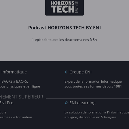
Podcast HORIZONS TECH BY ENI
1 épisode toutes les deux semaines à 8h
e informatique
Groupe ENI
e BAC+2 à BAC+5,
Expert de la formation informatique
us physiques et en ligne
sous toutes ses formes depuis 1981
IGNEMENT SUPÉRIEUR
ENI Pro
ENI elearning
ours
La solution de formation à l'informatiqu
nismes de formation
en ligne, disponible en 5 langues