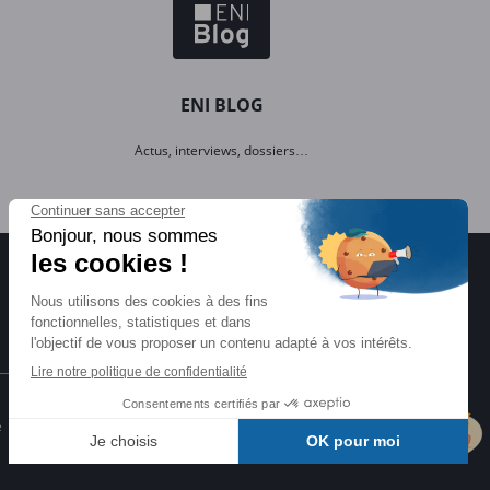
ENI BLOG
Actus, interviews, dossiers…
Certifications ENI
e
Certifications à l'informatique
éligibles CPF et reconnues par l'État