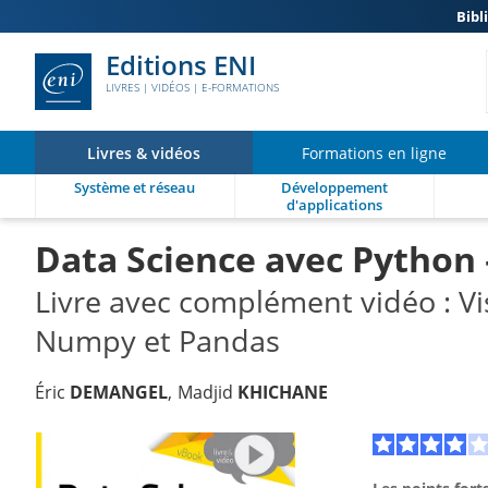
Bibl
Editions ENI
LIVRES | VIDÉOS | E-FORMATIONS
Livres & vidéos
Formations en ligne
Système et réseau
Développement
d'applications
Data Science avec Python 
Livre avec complément vidéo : V
Numpy et Pandas
Éric
DEMANGEL
Madjid
KHICHANE