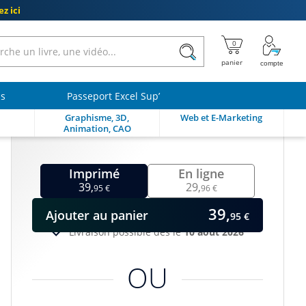
z ici
ls
Passeport Excel Sup’
Graphisme, 3D,
Web et E-Marketing
Animation, CAO
Imprimé
En ligne
39,
29,
95 €
96 €
39,
Ajouter
au panier
95 €
Livraison possible dès le
10 août 2026
OU