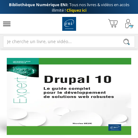
Bibliothèque Numérique ENI:
Tous nos livres & vidéos en accès
illimité !
Cliquez ici