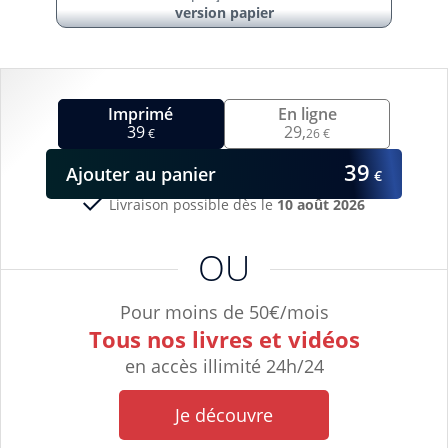
version papier
Imprimé
En ligne
39
29,
€
26 €
39
Ajouter
au panier
€
Livraison possible dès le
10 août 2026
OU
Pour moins de 50€/mois
Tous nos livres et vidéos
en accès illimité 24h/24
Je découvre