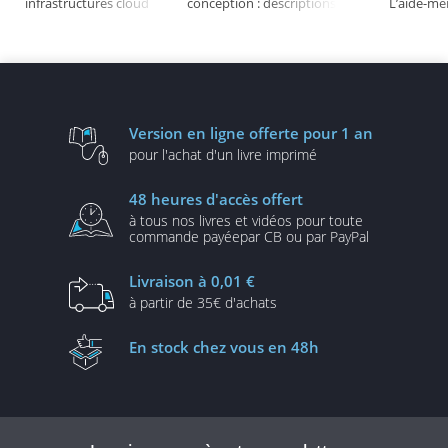
infrastructures cloud
conception : descriptions
L’aide-m
robustes, sécurisées et
et solutions illustrées en
évolutives
UML2 et PHP (3e édition)
Version en ligne
offerte pour 1 an
pour l'achat d'un
livre imprimé
48 heures
d'accès offert
à tous nos livres et vidéos
pour toute
commande payée
par CB ou par PayPal
Livraison
à 0,01 €
à partir de
35€ d'achats
En stock
chez vous en 48h