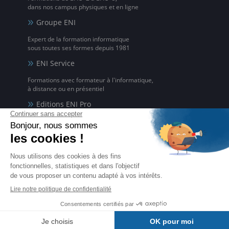
dans nos campus physiques et en ligne
Groupe ENI
Expert de la formation informatique
sous toutes ses formes depuis 1981
ENI Service
Formations avec formateur à l'informatique,
à distance ou en présentiel
Editions ENI Pro
Supports de cours
pour les organismes de formation
ENI elearning
La solution de formation à l'informatique en ligne,
disponible en 5 langues
Certifications ENI
Certifications à l'informatique
éligibles CPF et reconnues par l'État