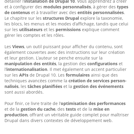
détailler l’
ins­tallation de Drupal 10
. Vous apprendrez à créer
et à configurer des
modules personnalisés
, à gérer des
types
de contenus
et à tra­vailler avec des
entités personnalisées
.
Le chapitre sur les
struc­tures Drupal
explore la taxonomie,
les blocs, les menus et les modes d’affichage, tandis que celui
sur les
utilisateurs
et les
permissions
explique comment
gérer les comptes et les rôles.
Les
Views
, un outil puissant pour afficher du contenu, sont
égale­ment couvertes avec des instructions sur leur création
et leur gestion. L’auteur se penche ensuite sur la
manipulation des entités
, la ges­tion des
configurations
et
l’
internationalisation
. Il met également un accent particulier
sur les
APIs
de Drupal 10. Les
formulaires
ainsi que des
techniques avancées comme la
création de services person­
nalisés
, les
tâches planifiées
et la
gestion des événements
sont aussi abordés.
Pour finir, ce livre traite de l’
optimisation des performances
et de la
gestion du cache
, des
tests
et de la
mise en
production
, offrant un véritable guide complet pour maîtriser
Drupal dans divers contextes de développement web.