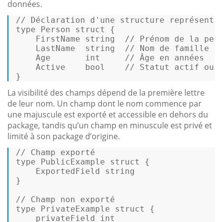
données.
// Déclaration d'une structure représenta
type
 Person 
struct
 {  

    FirstName 
string
// Prénom de la per
    LastName  
string
// Nom de famille  
    Age       
int
// Âge en années  
    Active    
bool
// Statut actif ou 
} 
La visibilité des champs dépend de la première lettre
de leur nom. Un champ dont le nom commence par
une majuscule est exporté et accessible en dehors du
package, tandis qu’un champ en minuscule est privé et
limité à son package d’origine.
// Champ exporté  
type
 PublicExample 
struct
 {  

    ExportedField 
string
}  

// Champ non exporté  
type
 PrivateExample 
struct
 {  

    privateField 
int