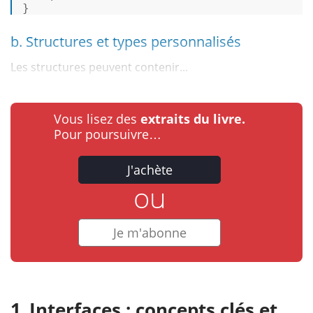
} 
b. Structures et types personnalisés
Les structures peuvent contenir...
Vous lisez des
extraits du livre.
Pour poursuivre…
J'achète
ou
Je m'abonne
Interfaces : concepts clés et