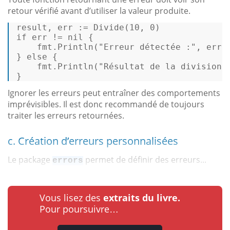
retour vérifié avant d’utiliser la valeur produite.
result, err := Divide(
10
, 
0
if
 err != 
nil
 {  

    fmt.Println(
"Erreur détectée :"
, err) 
} 
else
 {  

    fmt.Println(
"Résultat de la division 
} 
Ignorer les erreurs peut entraîner des comportements
imprévisibles. Il est donc recommandé de toujours
traiter les erreurs retournées.
c. Création d’erreurs personnalisées
Le package
permet de définir des erreurs...
errors
Vous lisez des
extraits du livre.
Pour poursuivre…