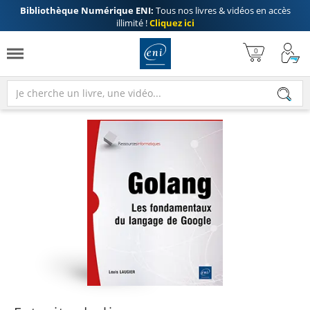
Bibliothèque Numérique ENI:
Tous nos livres & vidéos en accès
illimité !
Cliquez ici