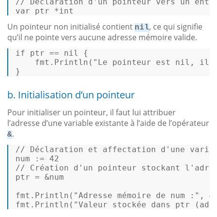
// Déclaration d'un pointeur vers un enti
var
 ptr *
int
Un pointeur non initialisé contient
, ce qui signifie
nil
qu’il ne pointe vers aucune adresse mémoire valide.
if
 ptr == 
nil
 {  

    fmt.Println(
"Le pointeur est nil, il 
} 
b. Initialisation d’un pointeur
Pour initialiser un pointeur, il faut lui attribuer
l’adresse d’une variable existante à l’aide de l’opérateur
.
&
// Déclaration et affectation d'une varia
num := 
42
// Création d
'un pointeur stockant l'
adre
ptr = &num  

fmt.
Println
(
"Adresse mémoire de num :"
, &n
fmt.
Println
(
"Valeur stockée dans ptr (adr