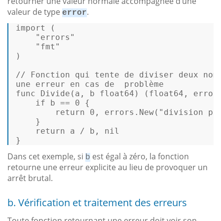
retourner une valeur normale accompagnée d’une
valeur de type
.
error
import
 (  

"errors"
"fmt"
)  

// Fonction qui tente de diviser deux nom
func
Divide
(a, b 
float64
)
 (
float64
, 
error
if
 b == 
0
 {  

return
0
, errors.New(
"division pa
    }  

return
 a / b, 
nil
} 
Dans cet exemple, si
est égal à zéro, la fonction
b
retourne une erreur explicite au lieu de provoquer un
arrêt brutal.
b. Vérification et traitement des erreurs
Toute fonction retournant une erreur doit voir son