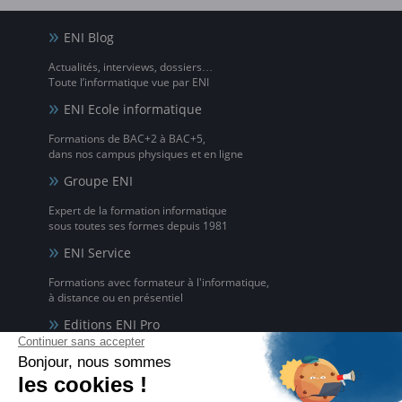
ENI Blog
Actualités, interviews, dossiers…
Toute l’informatique vue par ENI
ENI Ecole informatique
Formations de BAC+2 à BAC+5,
dans nos campus physiques et en ligne
Groupe ENI
Expert de la formation informatique
sous toutes ses formes depuis 1981
ENI Service
Formations avec formateur à l'informatique,
à distance ou en présentiel
Editions ENI Pro
Supports de cours
pour les organismes de formation
ENI elearning