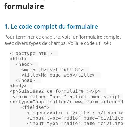
formulaire
1. Le code complet du formulaire
Pour terminer ce chapitre, voici un formulaire complet
avec divers types de champs. Voilà le code utilisé :
<!doctype 
html
>
<
html
>
<
head
>
<
meta
charset
=
"utf-8"
>
<
title
>
Ma page web
</
title
>
</
head
>
<
body
>
<
p
>
Saisissez ce formulaire :
</
p
>
<
form
method
=
"post"
action
=
"mon-script.p
enctype
=
"application/x-www-form-urlencode
<
fieldset
>
<
legend
>
Votre civilité : 
</
legend
>
<
input
type
=
"radio"
name
=
"civilite"
<
input
type
=
"radio"
name
=
"civilite"