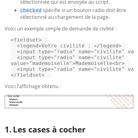
sélectionnée qui est envoyée au script.
spécifie si un bouton radio doit être
checked
sélectionné au chargement de la page.
Voici un exemple simple de demande de civilité :
<
fieldset
>
<
legend
>
Votre civilité : 
</
legend
>
<
input
type
=
"radio"
name
=
"civilite"
val
<
input
type
=
"radio"
name
=
"civilite"
value
=
"mademoiselle"
>
Mademoiselle
<
br
>
<
input
type
=
"radio"
name
=
"civilite"
val
</
fieldset
>
Voici l’affichage obtenu :
Les cases à cocher