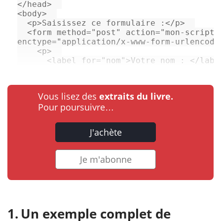
</
head
>
<
body
>
<
p
>
Saisissez ce formulaire :
</
p
>
<
form
method
=
"post"
action
=
"mon-script.
enctype
=
"application/x-www-form-urlencode
<
p
>
<
label
for
=
"nom"
>
Votre nom : 
</
labe
Vous lisez des
extraits du livre.
Pour poursuivre…
J'achète
Je m'abonne
Un exemple complet de