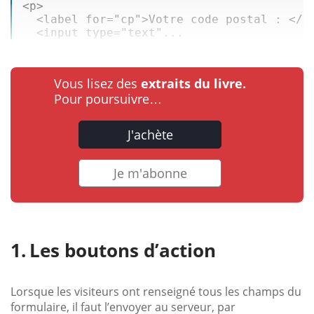
<
p
>
<
label
for
=
"cp"
>
Votre code postal : 
</
l
<
input
type
=
"text"
...
Vous lisez des
extraits du livre.
Pour poursuivre…
J'achète
Je m'abonne
Les boutons d’action
Lorsque les visiteurs ont renseigné tous les champs du
formulaire, il faut l’envoyer au serveur, par