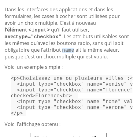
Dans les interfaces des applications et dans les
formulaires, les cases à cocher sont utilisées pour
avoir un choix multiple. C’est à nouveau
l’élément
qu’il faut utiliser,
<input>
avec
. Les attributs utilisables sont
type="checkbox"
les mêmes qu’avec les boutons radio, sans qu’il soit
obligatoire que l’attribut
ait la même valeur,
name
puisque c’est un choix multiple qui est voulu.
Voici un exemple simple :
<
p
>
Choisissez une ou plusieurs villes :
</
<
input
type
=
"checkbox"
name
=
"venise"
va
<
input
type
=
"checkbox"
name
=
"florence"
checked
>
Florence
<
br
>
<
input
type
=
"checkbox"
name
=
"rome"
valu
<
input
type
=
"checkbox"
name
=
"verone"
va
</
p
>
Voici l’affichage obtenu :