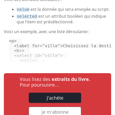
est la donnée qui sera envoyée au script.
value
est un attribut booléen qui indique
selected
que l’item est présélectionné.
Voici un exemple, avec une liste déroulante :
<
p
>
<
label
for
=
"ville"
>
Choisissez la destin
<
br
>
<
select
id
=
"ville"
>
    <option...
Vous lisez des
extraits du livre.
Pour poursuivre…
J'achète
Je m'abonne