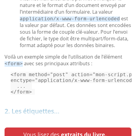
nature et le format d’un document envoyé par
l’intermédiaire d’un formulaire. La valeur
est
application/x-www-form-urlencoded
la valeur par défaut. Ces données sont encodées
sous la forme de couple clé-valeur. Pour l’envoi
de fichier, le type doit être multipart/form-data,
format adapté pour les données binaires.
Voilà un exemple simple de l’utilisation de l’élément
avec ses principaux attributs :
<form>
<
form
method
=
"post"
action
=
"mon-script.ph
enctype
=
"application/x-www-form-urlencode
</
form
>
2. Les étiquettes...
Vous lisez des
extraits du livre.