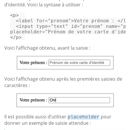
d’identité. Voici la syntaxe à utiliser :
<p>  

  <label 
for
=
"prenom"
>Votre 
pr
énom : </la
  <input 
type
=
"text"
id
=
"prenom"
 name=
"pr
placeholder=
"Prénom de votre carte d'iden
</p> 
Voici l’affichage obtenu, avant la saisie :
Voici l’affichage obtenu après les premières saisies de
caractères :
Il est possible aussi d’utiliser
pour
placeholder
donner un exemple de saisie attendue :