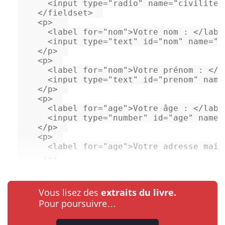
<
input
type
=
"radio"
name
=
"civilite"
</
fieldset
>
<
p
>
<
label
for
=
"nom"
>
Votre nom : 
</
labe
<
input
type
=
"text"
id
=
"nom"
name
=
"n
</
p
>
<
p
>
<
label
for
=
"nom"
>
Votre prénom : 
</
l
<
input
type
=
"text"
id
=
"prenom"
name
</
p
>
<
p
>
<
label
for
=
"age"
>
Votre âge : 
</
labe
<
input
type
=
"number"
id
=
"age"
name
=
</
p
>
<
p
>
<
label
for
=
"age"
>
Votre adresse mail
     ...
Vous lisez des
extraits du livre.
Pour poursuivre…