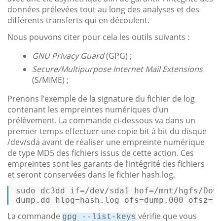
données prélevées tout au long des analyses et des
différents transferts qui en découlent.
Nous pouvons citer pour cela les outils suivants :
GNU Privacy Guard
(GPG) ;
Secure/Multipurpose Internet Mail Extensions
(S/MIME) ;
Prenons l’exemple de la signature du fichier de log
contenant les empreintes numériques d’un
prélèvement. La commande ci-dessous va dans un
premier temps effectuer une copie bit à bit du disque
/dev/sda avant de réaliser une empreinte numérique
de type MD5 des fichiers issus de cette action. Ces
empreintes sont les garants de l’intégrité des fichiers
et seront conservées dans le fichier hash.log.
sudo dc3dd 
if
=
/dev/
sda1 hof=
/mnt/
hgfs/
Dow
dump.
dd
 hlog=hash.
log
 ofs=dump
.000
 ofsz=2
La commande
vérifie que vous
gpg --list-keys