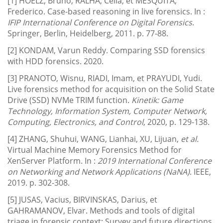
[1] HOELZ, Bruno, RALHA, Celia, et MESQUITA,
Frederico. Case-based reasoning in live forensics. In :
IFIP International Conference on Digital Forensics
.
Springer, Berlin, Heidelberg, 2011. p. 77-88.
[2] KONDAM, Varun Reddy. Comparing SSD forensics
with HDD forensics. 2020.
[3] PRANOTO, Wisnu, RIADI, Imam, et PRAYUDI, Yudi.
Live forensics method for acquisition on the Solid State
Drive (SSD) NVMe TRIM function.
Kinetik: Game
Technology, Information System, Computer Network,
Computing, Electronics, and Control
, 2020, p. 129-138.
[4] ZHANG, Shuhui, WANG, Lianhai, XU, Lijuan,
et al.
Virtual Machine Memory Forensics Method for
XenServer Platform. In :
2019 International Conference
on Networking and Network Applications (NaNA)
. IEEE,
2019. p. 302-308.
[5] JUSAS, Vacius, BIRVINSKAS, Darius, et
GAHRAMANOV, Elvar. Methods and tools of digital
triage in forensic context: Survey and future directions.