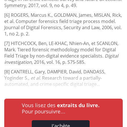
Symmetry, 2017, vol. 9, no 4, p. 49.
[6] ROGERS, Marcus K., GOLDMAN, James, MISLAN, Rick,
et al. Computer forensics field triage process model.
Journal of Digital Forensics, Security and Law, 2006, vol.
1, no 2, p. 2.
[7] HITCHCOCK, Ben, LE-KHAC, Nhien-An, et SCANLON,
Mark. Tiered forensic methodology model for Digital
Field Triage by non-digital evidence specialists.
Digital
investigation
, 2016, vol. 16, p. S75-S85.
[8] CANTRELL, Gary, DAMPIER, David, DANDASS,
Yoginder S.,
et al.
Research toward a partially-
automated, and crime specific digital triage...
Vous lisez des
extraits du livre.
Pour poursuivre…
J'achète