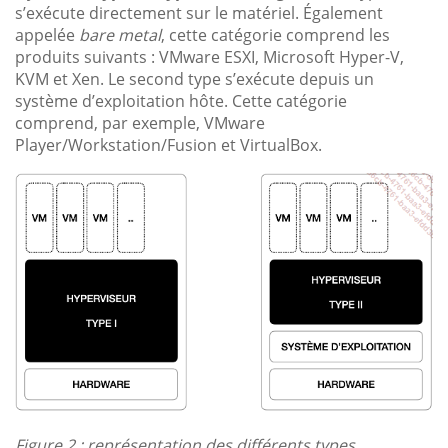
s’exécute directement sur le matériel. Également
appelée
bare metal
, cette catégorie comprend les
produits suivants : VMware ESXI, Microsoft Hyper-V,
KVM et Xen. Le second type s’exécute depuis un
système d’exploitation hôte. Cette catégorie
comprend, par exemple, VMware
Player/Workstation/Fusion et VirtualBox.
Figure 2 : représentation des différents types