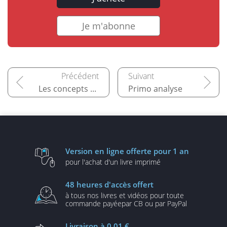
Je m'abonne
Les concepts fondamentaux de GNU/Linux
Primo analyse
Version en ligne
offerte pour 1 an
pour l'achat d'un
livre imprimé
48 heures
d'accès offert
à tous nos livres et vidéos
pour toute
commande payée
par CB ou par PayPal
Livraison
à 0,01 €