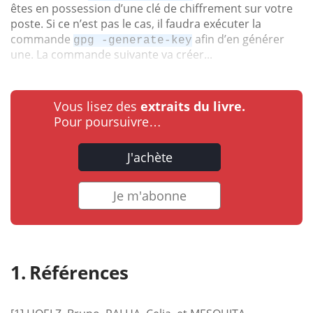
êtes en possession d’une clé de chiffrement sur votre
poste. Si ce n’est pas le cas, il faudra exécuter la
commande
afin d’en générer
gpg -generate-key
une. La commande suivante va créer...
Vous lisez des
extraits du livre.
Pour poursuivre…
J'achète
Je m'abonne
Références