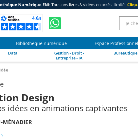
iothèque Numérique ENI:
Tous nos livres & vidéos en accès illimité !
Clique
Bibliothèque numérique
Espace Professionne
Data
Gestion - Droit -
Bureautique
Entreprise - IA
idée
re
tion Design
s idées en animations captivantes
U-MÉNADIER