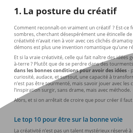
La posture du créatif
Comment reconnaît-on vraiment un créatif ? Est-ce 
sombres, cherchant désespérément une étincelle de gén
créativité n’avait rien à voir avec ces clichés dramatiq
démons est plus une invention romantique qu’une réa
Et si la vraie créativité, celle qui fait naître des idée
à-terre ? Plutôt que de se perdre dans des tourment
dans les bonnes conditions pour avoir des idées
- 
curiosité, audace, et surtout, une capacité à transform
n’est pas être tourmenté, mais savoir jouer avec les c
l’inspiration surgir, sans drame, mais avec méthode.
Alors, et si on arrêtait de croire que pour créer il faut
Le top 10 pour être sur la bonne voie
La créativité n’est pas un talent mystérieux réservé à