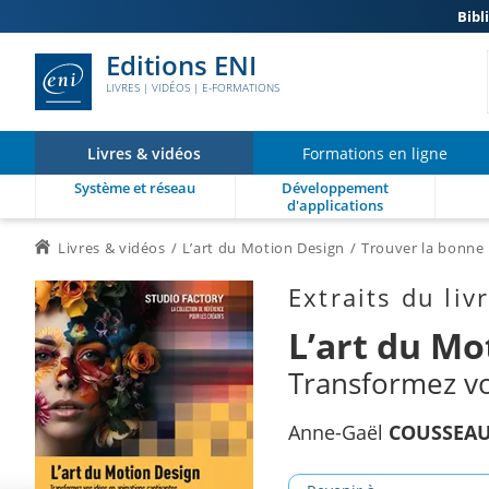
Bibl
Editions ENI
LIVRES | VIDÉOS | E-FORMATIONS
Livres & vidéos
Formations en ligne
Système et réseau
Développement
d'applications
Livres & vidéos
L’art du Motion Design
Trouver la bonne 
Extraits du liv
L’art du Mo
Transformez vo
Anne-Gaël
COUSSEA