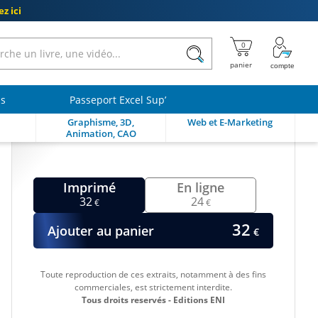
z ici
ls
Passeport Excel Sup’
Graphisme, 3D,
Web et E-Marketing
Animation, CAO
Imprimé
En ligne
32
24
€
€
32
Ajouter au panier
€
Toute reproduction de ces extraits, notamment à des fins
commerciales, est strictement interdite.
Tous droits reservés - Editions ENI