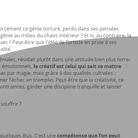
forcément ce génie torturé, perdu dans ses pensées
ie au milieu du chaos intérieur ? Et si, au contraire, la
ues ? Peut-être que l’idée de l’artiste en proie à ses
lité.
s géniales, résidait plutôt dans une attitude bien plus terre-
s émotionnels,
le créatif est celui qui sait se mettre
pas par magie, mais grâce à des qualités cultivées :
er l’échec en tremplin. Peut-être que la créativité, ce
ontraintes, garder une discipline tranquille et laisser
 souffrir ?
 quelques élus. C’est une
compétence que l’on peut