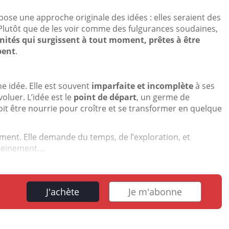
opose une approche originale des idées : elles seraient des
 Plutôt que de les voir comme des fulgurances soudaines,
nités qui surgissent à tout moment, prêtes à être
pent
.
 idée. Elle est souvent
imparfaite et incomplète
à ses
voluer. L’idée est le
point de départ
, un germe de
doit être nourrie pour croître et se transformer en quelque
ent. Elle demande du temps, de l’exploration, et
leinement....
J'achète
Je m'abonne