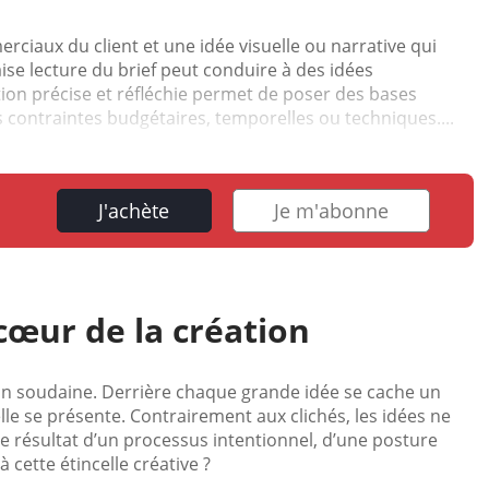
merciaux du client et une idée visuelle ou narrative qui
ise lecture du brief peut conduire à des idées
ion précise et réfléchie permet de poser des bases
contraintes budgétaires, temporelles ou techniques....
J'achète
Je m'abonne
 cœur de la création
tion soudaine. Derrière chaque grande idée se cache un
elle se présente. Contrairement aux clichés, les idées ne
 le résultat d’un processus intentionnel, d’une posture
 cette étincelle créative ?