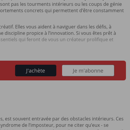
 sont pas les tourments intérieurs ou les coups de génie
omportements concrets qui permettent d’être constamment
créatif. Elles vous aident à naviguer dans les défis, à
 discipline propice à l’innovation. Si vous êtes prêt à
ssentiels qui feront de vous un créateur prolifique et
J'achète
Je m'abonne
ides, est souvent entravée par des obstacles intérieurs. Ces
 syndrome de l’imposteur, pour ne citer qu’eux - se